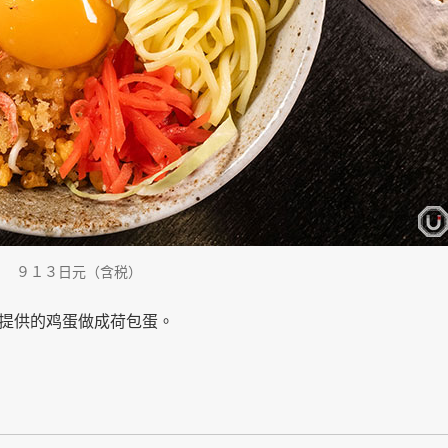
en）』 ９１３日元（含税）
提供的鸡蛋做成荷包蛋。