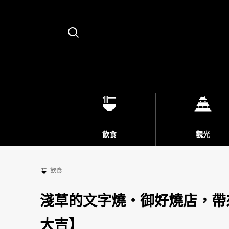
Search
飲食
觀光
飲食
淺草的文字燒・御好燒店，帶
大吉】