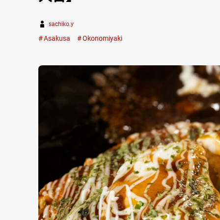
sachiko.y
Asakusa
Okonomiyaki