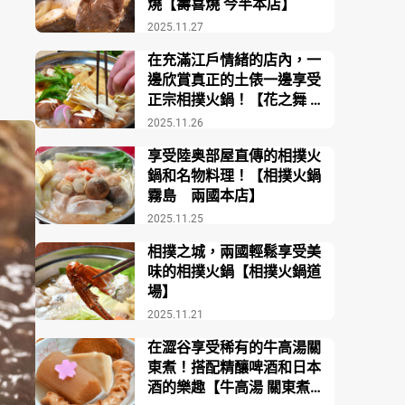
燒【壽喜燒 今半本店】
2025.11.27
在充滿江戶情緒的店內，一
邊欣賞真正的土俵一邊享受
正宗相撲火鍋！【花之舞 江
戶東京博物館前店】
2025.11.26
享受陸奥部屋直傳的相撲火
鍋和名物料理！【相撲火鍋
霧島 兩國本店】
2025.11.25
相撲之城，兩國輕鬆享受美
味的相撲火鍋【相撲火鍋道
場】
2025.11.21
在澀谷享受稀有的牛高湯關
東煮！搭配精釀啤酒和日本
酒的樂趣【牛高湯 關東煮酒