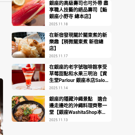
銀座的高級壽司也可外帶 盡
享職人技藝的絕品壽司【鮨
銀座小野寺 總本店】
2025.11.18
在新宿發現關於關東煮的新
樂趣【稍微關東煮 新宿總
店】
2025.11.17
在銀座的老字號咖啡館享受
草莓甜點和水果三明治【資
生堂Parlour 銀座本店Salon
de Café】
2025.11.14
銀座的隱藏沖繩景點 適合
邊走邊吃的沖繩料理齊聚一
堂【銀座WashitaShop本
店】
2025.11.13