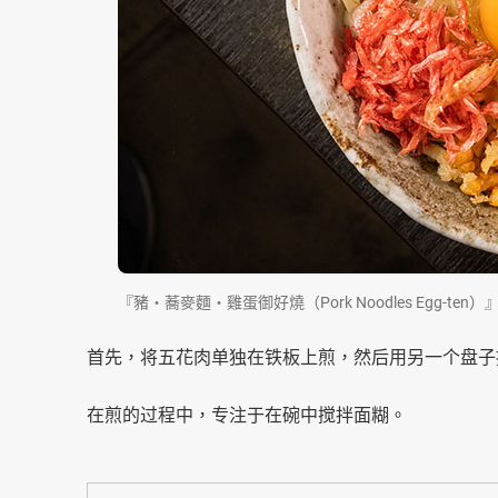
『豬・蕎麥麵・雞蛋御好燒（Pork Noodles Egg-t
首先，将五花肉单独在铁板上煎，然后用另一个盘子
在煎的过程中，专注于在碗中搅拌面糊。