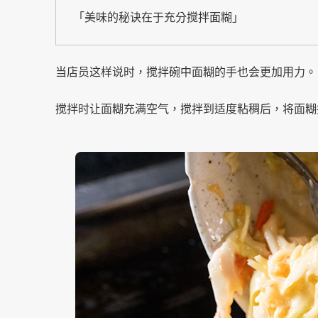
「美味的秘诀在于充分搅拌面糊」
当店员这样说时，搅拌碗中面糊的手也会更加用力。
搅拌时让面糊充满空气，搅拌到适度粘稠后，将面糊