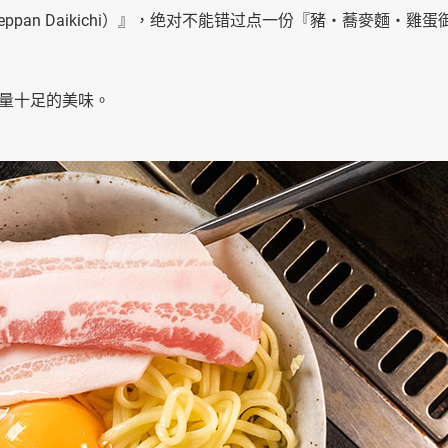
 Teppan Daikichi）』，绝对不能错过点一份『豬・蕎麥麵・雞
量十足的美味。