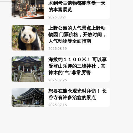
术到考古遗物都能享受一天
的丰富展览
2025.08.21
上野公园的人气景点上野动
物园 门票价格，开放时间，
人气动物等全面指南
。
2025.08.19
海拔约１１００米！ 可以享
受登山乐趣的三峰神社，其
神木的“气”非常厉害
2025.07.25
想要在镰仓观光时拜访！ 长
谷寺有许多治愈的景点
2025.07.16