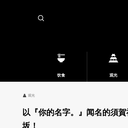
Search
饮食
观光
观光
以『你的名字。』闻名的須賀
坂！