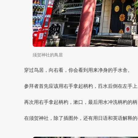
须贺神社的鳥居
穿过鸟居，向右看，你会看到用来净身的手水舎。
参拜者首先应该用右手拿起柄杓，舀水后倒在左手上
再次用右手拿起柄杓，漱口，最后用水冲洗柄杓的柄
在须贺神社，除了插图外，还有用日语和英语解释的