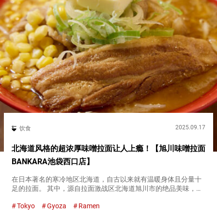
2025.09.17
饮食
北海道风格的超浓厚味噌拉面让人上瘾！【旭川味噌拉面
BANKARA池袋西口店】
在日本著名的寒冷地区北海道，自古以来就有温暖身体且分量十
足的拉面。 其中，源自拉面激战区北海道旭川市的绝品美味，可
以在『旭川味噌拉面 BANKARA（Asahikawa Miso Ramen
Tokyo
Gyoza
Ramen
Bankara）』享受到。 北海道的味噌拉面的特...