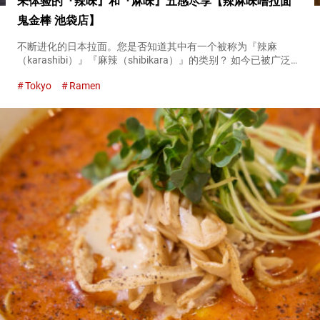
未体验的『辣味』和『麻味』五感尽享【辣麻味噌拉面
鬼金棒 池袋店】
不断进化的日本拉面。您是否知道其中有一个被称为『辣麻
（karashibi）』『麻辣（shibikara）』的类别？ 如今已被广泛接
受的这个类别，据说是由先锋『辣麻味噌拉面 鬼金棒（Karashibi
Tokyo
Ramen
Miso Ramen Kikanbo）』...