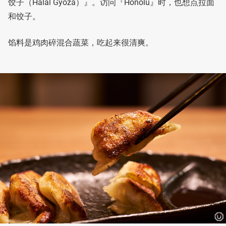
饺子（Halal Gyoza）』。访问『Honolu』时，也想点拉面
和饺子。
馅料是鸡肉碎混合蔬菜，吃起来很清爽。