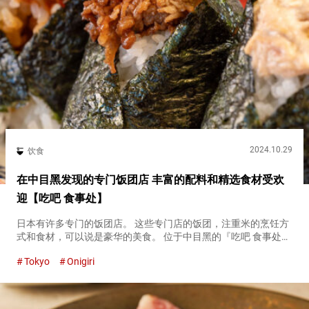
2024.10.29
饮食
在中目黑发现的专门饭团店 丰富的配料和精选食材受欢
迎【吃吧 食事处】
日本有许多专门的饭团店。 这些专门店的饭团，注重米的烹饪方
式和食材，可以说是豪华的美食。 位于中目黑的『吃吧 食事处
（Gottsu tabenahare Oshokujidokoro）』专门店，可以品尝到
Tokyo
Onigiri
注重食材的饭团。 中目黑的专卖店里受...