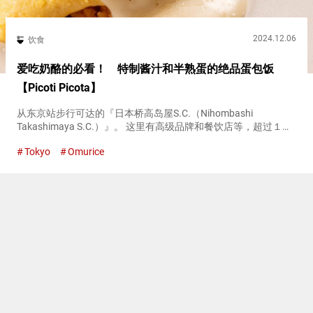
2024.12.06
饮食
爱吃奶酪的必看！ 特制酱汁和半熟蛋的绝品蛋包饭
【Picoti Picota】
从东京站步行可达的『日本桥高岛屋S.C.（Nihombashi
Takashimaya S.C.）』。 这里有高级品牌和餐饮店等，超过１０
０家店铺，吸引了许多来日外国人。 在『日本桥高岛屋S.C.
Tokyo
Omurice
（Nihombashi Takashimay...