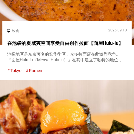
2025.09.18
饮食
在池袋的夏威夷空间享受自由创作拉面【面屋Hulu-lu】
池袋地区是东京著名的繁华街区，众多拉面店在此激烈竞争。
『面屋Hulu-lu（Menya Hulu-lu）』在其中建立了独特的地位，并
在十年以上持续保持顶级人气，是一家名店。 从东京首屈一指的
Tokyo
Ramen
大型枢纽站池袋站西口步行约１０分钟。 位于远离池...