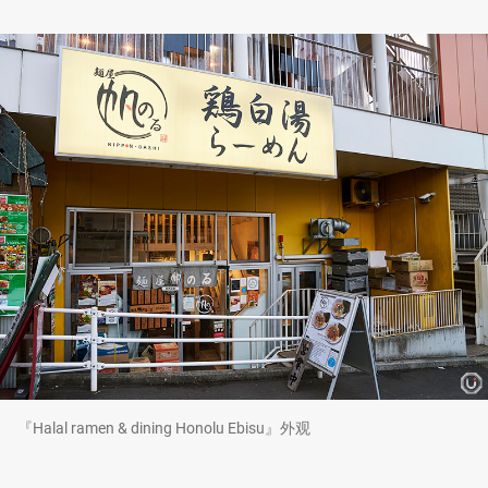
『Halal ramen & dining Honolu Ebisu』外观