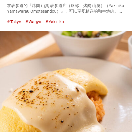
在表参道的『烤肉 山笑 表参道店（略称、烤肉 山笑）（Yakiniku
Yamawarau Omotesandou）』，可以享受精选的和牛烧肉。 您
可以在午餐套餐和创意菜单中品尝到世界上受欢迎的和牛。 『芽
Tokyo
Wagyu
Yakiniku
葱咸牛舌盐（Negi-Tan Sh...