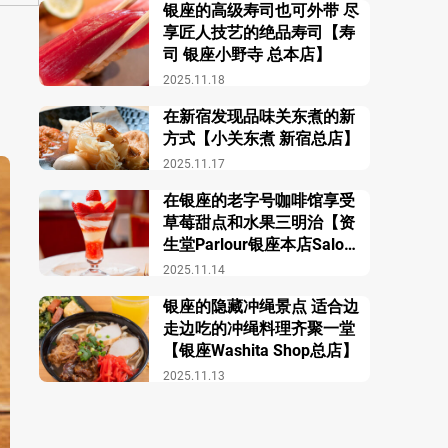
银座的高级寿司也可外带 尽
享匠人技艺的绝品寿司【寿
司 银座小野寺 总本店】
2025.11.18
在新宿发现品味关东煮的新
方式【小关东煮 新宿总店】
2025.11.17
在银座的老字号咖啡馆享受
草莓甜点和水果三明治【资
生堂Parlour银座本店Salon
de Café】
2025.11.14
银座的隐藏冲绳景点 适合边
走边吃的冲绳料理齐聚一堂
【银座Washita Shop总店】
2025.11.13