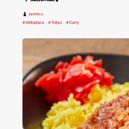
sachiko.y
Akihabara
Tokyo
Curry