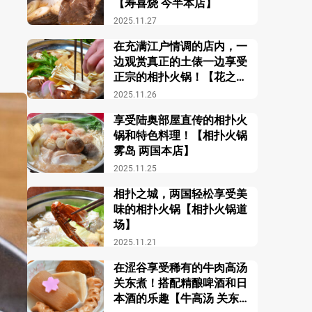
【寿喜烧 今半本店】
2025.11.27
在充满江户情调的店内，一
边观赏真正的土俵一边享受
正宗的相扑火锅！【花之舞
江户东京博物馆前店】
2025.11.26
享受陆奥部屋直传的相扑火
锅和特色料理！【相扑火锅
雾岛 两国本店】
2025.11.25
相扑之城，两国轻松享受美
味的相扑火锅【相扑火锅道
场】
2025.11.21
在涩谷享受稀有的牛肉高汤
关东煮！搭配精酿啤酒和日
本酒的乐趣【牛高汤 关东煮