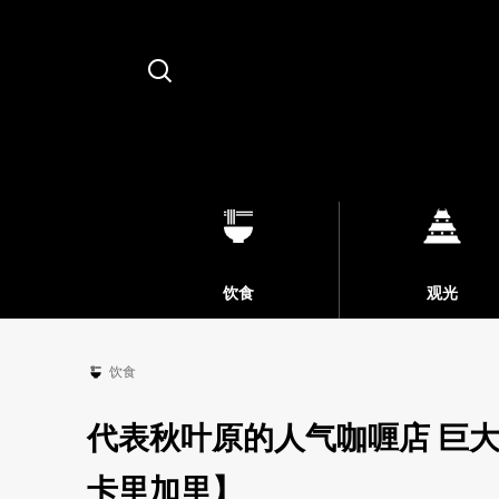
Search
饮食
观光
饮食
代表秋叶原的人气咖喱店 巨
卡里加里】