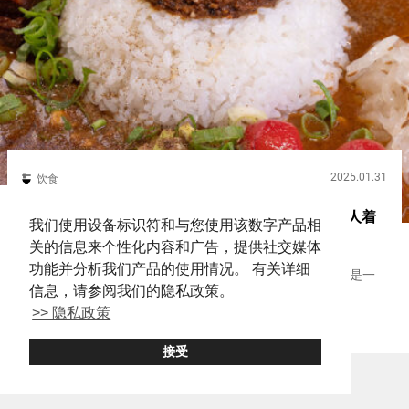
2025.01.31
饮食
辣味爱好者注意！神田的咖喱店 独一无二的味道令人着
我们使用设备标识符和与您使用该数字产品相
迷【辣味咖喱鬼金棒】
关的信息来个性化内容和广告，提供社交媒体
功能并分析我们产品的使用情况。 有关详细
拉面店的『鬼金棒（Kikanbō）』在喜欢激辣味拉面的人中是一
信息，请参阅我们的隐私政策。
个知名的热门店。 『辣味咖喱鬼金棒（Karashibi Curry
Kikanbō）』是『鬼金棒（Kikanbō）』在２０２２年开设的专门
>> 隐私政策
Akihabara
Curry
Ramen
咖喱店。 『鬼金棒辣味咖喱饭（Karas...
接受