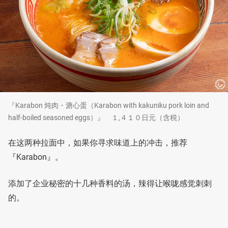
『Karabon 炖肉・溏心蛋（Karabon with kakuniku pork loin and
half-boiled seasoned eggs）』 １,４１０日元（含税）
在这两种拉面中，如果你寻求味道上的冲击，推荐
『Karabon』。
添加了企业秘密的十几种香料的汤，辣得让喉咙感觉刺刺
的。