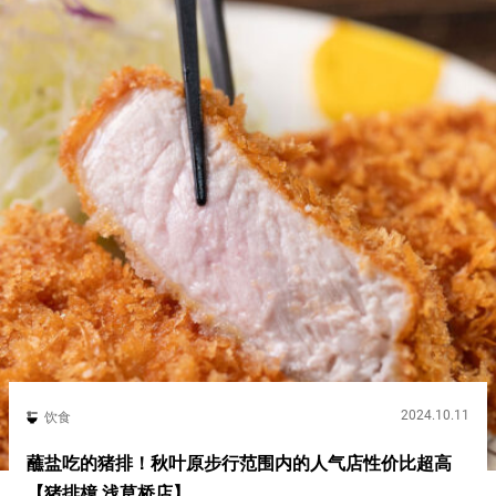
2024.10.11
饮食
蘸盐吃的猪排！秋叶原步行范围内的人气店性价比超高
【猪排檍 浅草桥店】