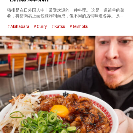
猪排是在日外国人中非常受欢迎的一种料理。 这是一道简单的菜
肴，将猪肉裹上面包糠炸制而成，但不同的店铺味道各异。 从秋
叶原站步行大约１０分钟的地方有一家名为『猪排檍 浅草桥店
Akihabara
Curry
Katsu
teishoku
（以下简称、猪排檍）（Tonkatsu Aoki Asakusaba...