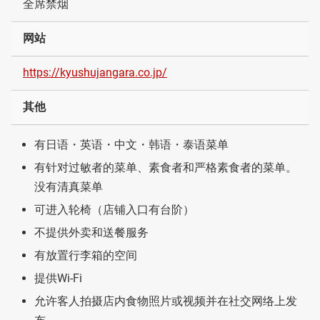
全席禁烟
网站
https://kyushujangara.co.jp/
其他
有日语・英语・中文・韩语・泰语菜单
有针对过敏者的菜单、素食者和严格素食者的菜单。
没有清真菜单
可进入轮椅（店铺入口有台阶）
不提供外卖和送餐服务
有放置行李箱的空间
提供Wi-Fi
允许客人拍摄店内食物照片或视频并在社交网络上发