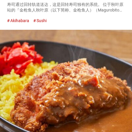
寿司通过回转轨道送达，这是回转寿司独有的系统。 位于秋叶原
站的『金枪鱼人秋叶原（以下简称、金枪鱼人）（Magurobito
Akihabara）』是非常推荐给来日游客的回转寿司店。 第一个理
Akihabara
Sushi
由是，位于与秋叶原站直连的『Yodobashi A...