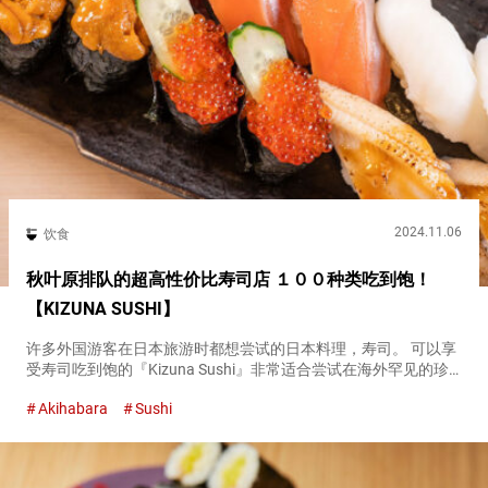
2024.11.06
饮食
秋叶原排队的超高性价比寿司店 １００种类吃到饱！
【KIZUNA SUSHI】
许多外国游客在日本旅游时都想尝试的日本料理，寿司。 可以享
受寿司吃到饱的『Kizuna Sushi』非常适合尝试在海外罕见的珍
稀食材。 吞吐金枪鱼、海胆等高级食材无限量供应！ 位于东京秋
Akihabara
Sushi
叶原和新宿的『Kizuna Sushi』，除了单品菜单...