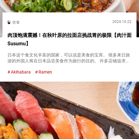
2024.10.22
饮食
肉顶饱满震撼！在秋叶原的拉面店挑战胃的极限【肉汁面
Susumu】
日本这个食文化丰富的国家，可以说是美食的宝库。 很多来日旅
游的外国人将在日本品尝美食作为旅行的目的。 许多店铺追求独
一无二的原创性，位于秋叶原的拉面店『肉汁面
Akihabara
Ramen
Susumu（Nikujirumen Susumu）』也是其中之一。 『肉汁面等
级...