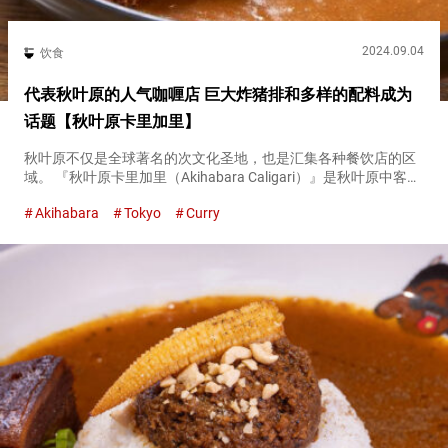
2024.09.04
饮食
代表秋叶原的人气咖喱店 巨大炸猪排和多样的配料成为
话题【秋叶原卡里加里】
秋叶原不仅是全球著名的次文化圣地，也是汇集各种餐饮店的区
域。 『秋叶原卡里加里（Akihabara Caligari）』是秋叶原中客流
不断的咖喱店。 『秋叶原盛咖喱１（Akiba Mori Curry１）』 午
Akihabara
Tokyo
Curry
餐：１,２３０日元（含税）／晚...