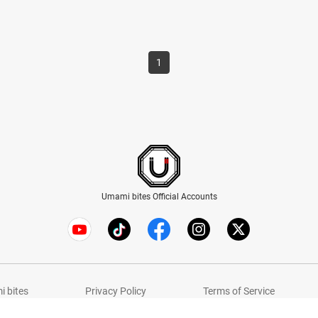
1
Umami bites Official Accounts
 bites
Privacy Policy
Terms of Service
© Umami bites All Rights Reserved.