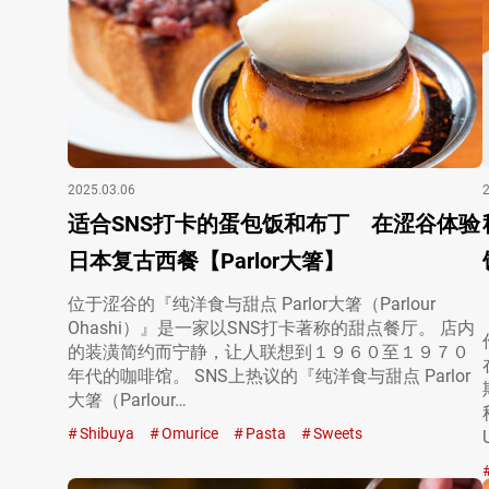
2025.03.06
适合SNS打卡的蛋包饭和布丁 在涩谷体验
日本复古西餐【Parlor大箸】
位于涩谷的『纯洋食与甜点 Parlor大箸（Parlour
Ohashi）』是一家以SNS打卡著称的甜点餐厅。 店内
的装潢简约而宁静，让人联想到１９６０至１９７０
年代的咖啡馆。 SNS上热议的『纯洋食与甜点 Parlor
大箸（Parlour…
Shibuya
Omurice
Pasta
Sweets