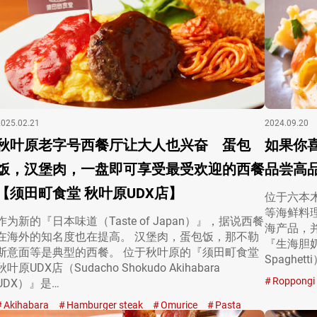
2025.02.21
2024.09.20
秋叶原老字号西餐厅让大人也兴奋 蛋包
如果你
饭，汉堡肉，一盘即可享受最受欢迎的西餐
品尝高品质
【须田町食堂 秋叶原UDX店】
位于六本木
等海鲜料
作为新的『日本味道（Taste of Japan）』，据说西餐
海产品，
在海外的知名度也在提高。 汉堡肉，蛋包饭，那不勒
『生海胆奶油意
斯意面等是典型的西餐。 位于秋叶原的『须田町食堂
Spaghett
秋叶原UDX店（Sudacho Shokudo Akihabara
Roppongi
UDX）』是…
Akihabara
Hamburger steak
Omurice
Pasta