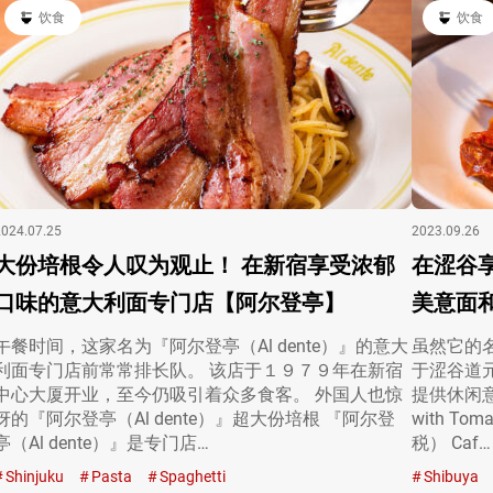
饮食
饮食
2024.07.25
2023.09.26
大份培根令人叹为观止！ 在新宿享受浓郁
在涩谷享
口味的意大利面专门店【阿尔登亭】
美意面
午餐时间，这家名为『阿尔登亭（Al dente）』的意大
虽然它的
利面专门店前常常排长队。 该店于１９７９年在新宿
于涩谷道元
中心大厦开业，至今仍吸引着众多食客。 外国人也惊
提供休闲意
讶的『阿尔登亭（Al dente）』超大份培根 『阿尔登
with To
亭（Al dente）』是专门店…
税） Caf…
Shinjuku
Pasta
Spaghetti
Shibuya