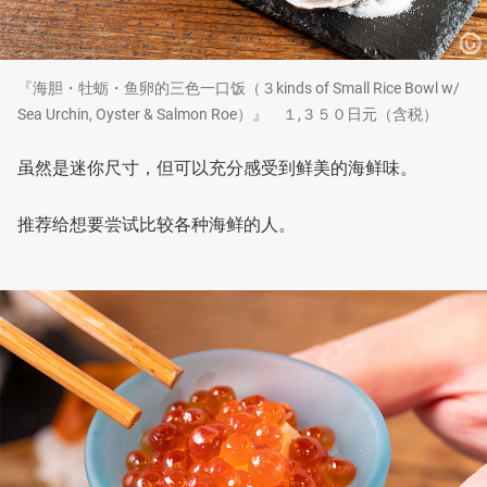
『海胆・牡蛎・鱼卵的三色一口饭（３kinds of Small Rice Bowl w/
Sea Urchin, Oyster & Salmon Roe）』 １,３５０日元（含税）
虽然是迷你尺寸，但可以充分感受到鲜美的海鲜味。
推荐给想要尝试比较各种海鲜的人。