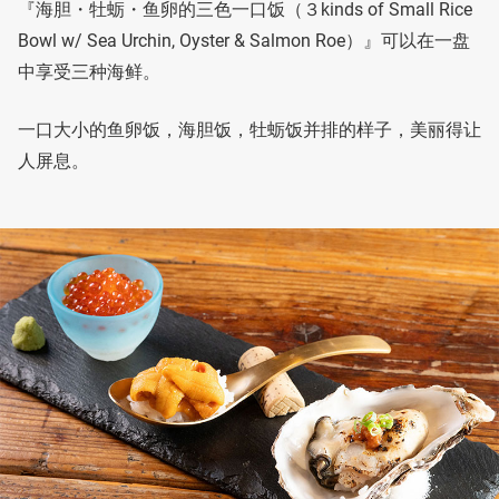
『海胆・牡蛎・鱼卵的三色一口饭（３kinds of Small Rice
Bowl w/ Sea Urchin, Oyster & Salmon Roe）』可以在一盘
中享受三种海鲜。
一口大小的鱼卵饭，海胆饭，牡蛎饭并排的样子，美丽得让
人屏息。