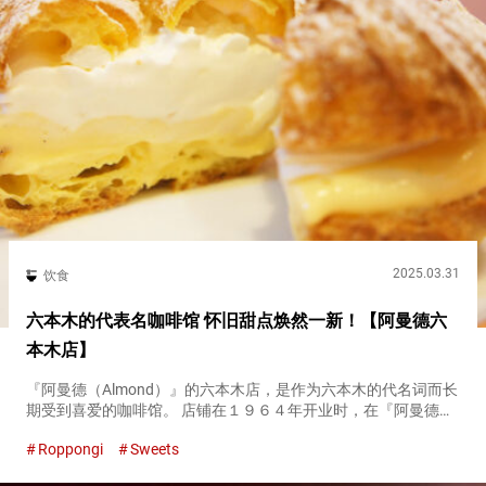
2025.03.31
饮食
六本木的代表名咖啡馆 怀旧甜点焕然一新！【阿曼德六
本木店】
『阿曼德（Almond）』的六本木店，是作为六本木的代名词而长
期受到喜爱的咖啡馆。 店铺在１９６４年开业时，在『阿曼德
（Almond）』见面是当时年轻人中的一种流行。 时光流逝，到
Roppongi
Sweets
了２０２４年７月，以新旧融合为主题，店铺和菜单焕然一新。
包...