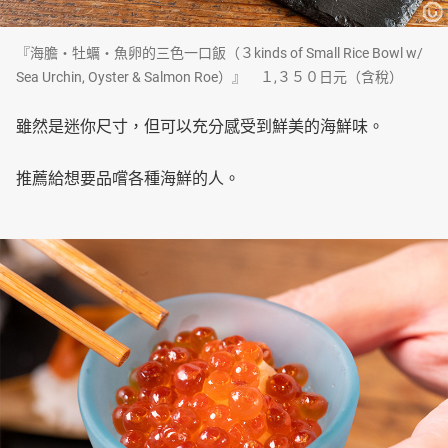
『海膽・牡蠣・魚卵的三色一口飯（３kinds of Small Rice Bowl w/
Sea Urchin, Oyster & Salmon Roe）』 １,３５０日元（含稅）
雖然是迷你尺寸，但可以充分感受到鮮美的海鮮味。
推薦給想要品嚐各種海鮮的人。