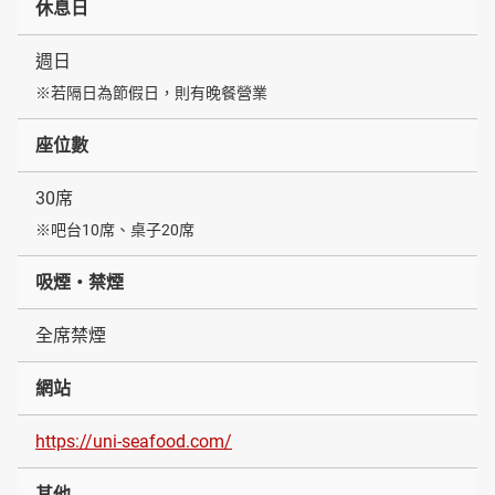
休息日
週日
※若隔日為節假日，則有晚餐營業
座位數
30席
※吧台10席、桌子20席
吸煙・禁煙
全席禁煙
網站
https://uni-seafood.com/
其他