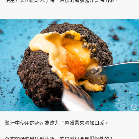
使用刀叉切開炸丸子時，濃郁的海膽醬汁會溢出來。
醬汁中使用的起司為炸丸子整體帶來濃郁口感。