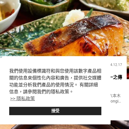
2024.12.17
飲食
我們使用設備標識符和與您使用該數字產品相
京都老店進駐六本木 感受四季之美的料理【京都一之傳
關的信息來個性化內容和廣告，提供社交媒體
功能並分析我們產品的使用情況。 有關詳細
六本木Hills店】
信息，請參閱我們的隱私政策。
從建築物、習俗到料理，京都獨特的文化深植其中。 位於六本木
>> 隱私政策
Hills的『京都一之傳 六本木Hills店（Kyoto Ichinoden Roppongi
Hills）』，讓您在東京也能體驗京都的飲食文化。 僅接受預約
接受
Roppongi
teishoku
『藏味噌燒懷石御膳（Ku...