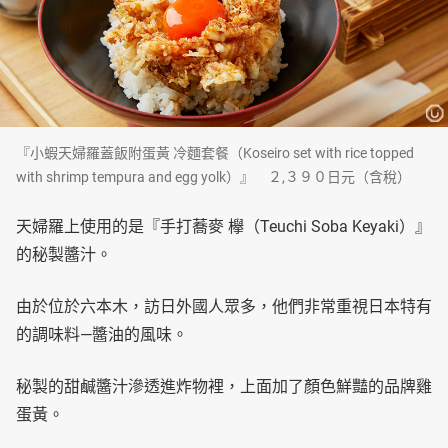
『小蝦天婦羅蓋飯附蛋黃 冷麵套餐（Koseiro set with rice topped
with shrimp tempura and egg yolk）』 ２,３９０日元（含稅）
天婦羅上使用的是『手打蕎麥 欅（Teuchi Soba Keyaki）』
的秘製醬汁。
由於位於六本木，訪日外國人眾多，他們非常重視日本特有
的調味料—醬油的風味。
秘製的甜鹹醬汁滲透進炸物裡，上面加了顏色鮮豔的品牌雞
蛋黃。