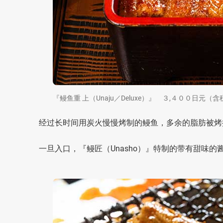
『鳗鱼重 上（Unaju／Deluxe）』 ３,４００日元（含
经过长时间用炭火慢慢烤制的鳗鱼，多余的脂肪被烤
一旦入口，『鳗匠（Unasho）』特制的带有甜味