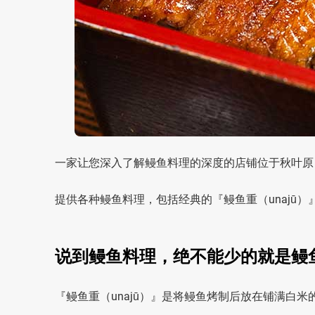
一家让您深入了解鳗鱼料理的深度的店铺位于秋叶原，
提供各种鳗鱼料理，包括经典的『鳗鱼重（unajū）』、
说到鳗鱼料理，绝不能少的就是鳗
『鳗鱼重（unajū）』是将鳗鱼烤制后放在铺满白米