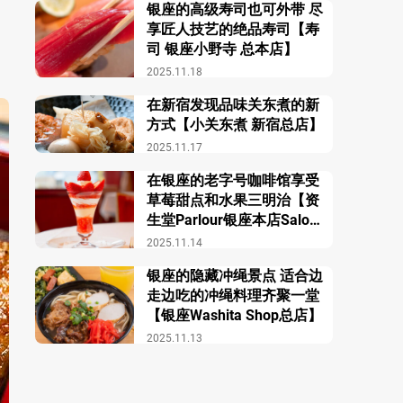
银座的高级寿司也可外带 尽
享匠人技艺的绝品寿司【寿
司 银座小野寺 总本店】
2025.11.18
在新宿发现品味关东煮的新
方式【小关东煮 新宿总店】
2025.11.17
在银座的老字号咖啡馆享受
草莓甜点和水果三明治【资
生堂Parlour银座本店Salon
de Café】
2025.11.14
银座的隐藏冲绳景点 适合边
走边吃的冲绳料理齐聚一堂
【银座Washita Shop总店】
2025.11.13