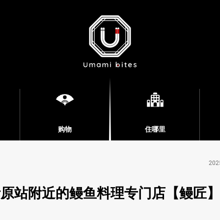
购物
住哪里
202
叶原站附近的鳗鱼料理专门店【鳗匠