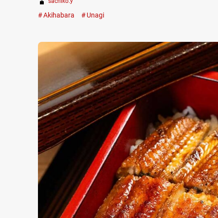
sachiko.y
Akihabara
Unagi