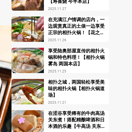
【寿喜烧 今半本店】
2025.11.27
在充满江户情调的店内，一
边观赏真正的土俵一边享受
正宗的相扑火锅！【花之舞
江户东京博物馆前店】
2025.11.26
享受陆奥部屋直传的相扑火
锅和特色料理！【相扑火锅
雾岛 两国本店】
2025.11.25
相扑之城，两国轻松享受美
味的相扑火锅【相扑火锅道
场】
2025.11.21
在涩谷享受稀有的牛肉高汤
关东煮！搭配精酿啤酒和日
本酒的乐趣【牛高汤 关东煮