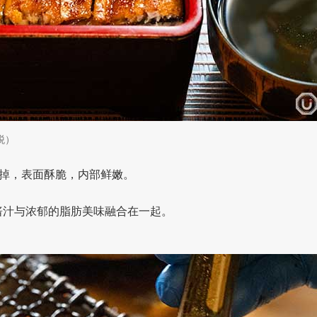
税）
掉，表面酥脆，内部鲜嫩。
的酱汁与浓郁的脂肪美味融合在一起。