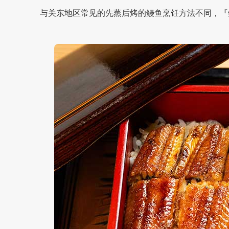
与关东地区常见的先蒸后烤的鳗鱼烹饪方法不同，『鳗