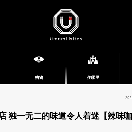
购物
住哪里
202
店 独一无二的味道令人着迷【辣味