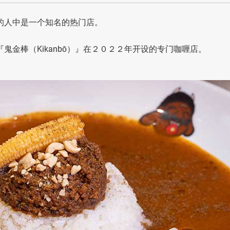
面的人中是一个知名的热门店。
bō）』是『鬼金棒（Kikanbō）』在２０２２年开设的专门咖喱店。