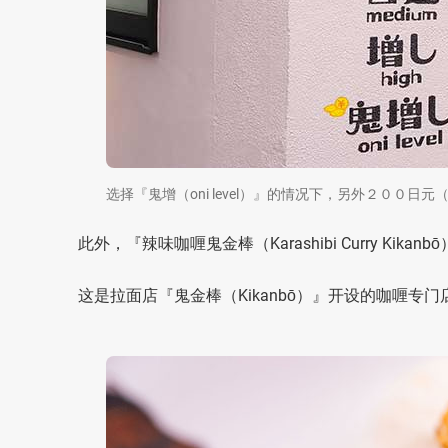
选择『鬼增（oni level）』的情况下，另外２００日元
此外，『辣味咖喱鬼金棒（Karashibi Curry K
这是拉面店『鬼金棒（Kikanbō）』开设的咖喱专