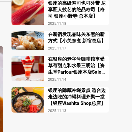
银座的高级寿司也可外带 尽
享匠人技艺的绝品寿司【寿
司 银座小野寺 总本店】
2025.11.18
在新宿发现品味关东煮的新
方式【小关东煮 新宿总店】
2025.11.17
在银座的老字号咖啡馆享受
草莓甜点和水果三明治【资
生堂Parlour银座本店Salon
de Café】
2025.11.14
银座的隐藏冲绳景点 适合边
走边吃的冲绳料理齐聚一堂
【银座Washita Shop总店】
2025.11.13