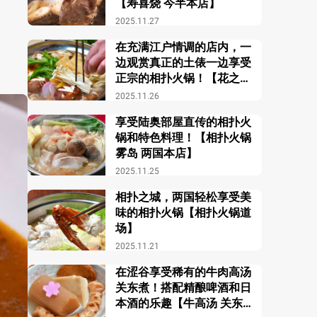
【寿喜烧 今半本店】
2025.11.27
在充满江户情调的店内，一
边观赏真正的土俵一边享受
正宗的相扑火锅！【花之舞
江户东京博物馆前店】
2025.11.26
享受陆奥部屋直传的相扑火
锅和特色料理！【相扑火锅
雾岛 两国本店】
2025.11.25
相扑之城，两国轻松享受美
味的相扑火锅【相扑火锅道
场】
2025.11.21
在涩谷享受稀有的牛肉高汤
关东煮！搭配精酿啤酒和日
本酒的乐趣【牛高汤 关东煮