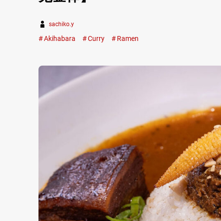
sachiko.y
Akihabara
Curry
Ramen