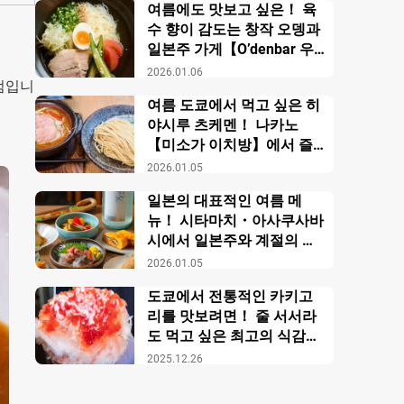
여름에도 맛보고 싶은！ 육
수 향이 감도는 창작 오뎅과
일본주 가게【O’denbar 우
마미 아자부주반】
2026.01.06
문점입니
여름 도쿄에서 먹고 싶은 히
야시루 츠케멘！ 나카노
【미소가 이치방】에서 즐
기는 창작 미소 라멘
2026.01.05
일본의 대표적인 여름 메
뉴！ 시타마치・아사쿠사바
시에서 일본주와 계절의 미
각을 만끽【니혼슈 바루 카
2026.01.05
모스】
도쿄에서 전통적인 카키고
리를 맛보려면！ 줄 서서라
도 먹고 싶은 최고의 식감의
비밀【우에노 카키고리 센
2025.12.26
몬텐４다이메 오노야 효시
츠】