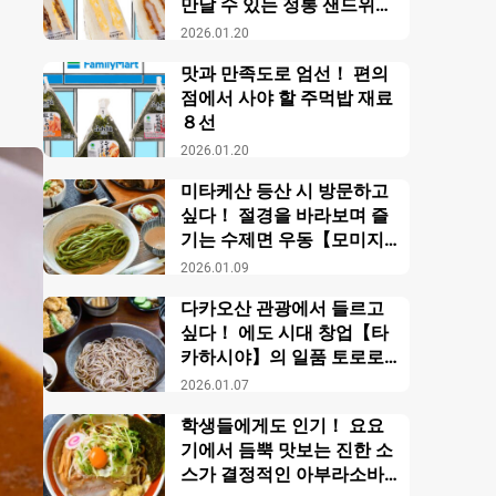
만날 수 있는 정통 샌드위치
【패밀리마트】
2026.01.20
맛과 만족도로 엄선！ 편의
점에서 사야 할 주먹밥 재료
８선
2026.01.20
미타케산 등산 시 방문하고
싶다！ 절경을 바라보며 즐
기는 수제면 우동【모미지
야】
2026.01.09
다카오산 관광에서 들르고
싶다！ 에도 시대 창업【타
카하시야】의 일품 토로로
소바
2026.01.07
학생들에게도 인기！ 요요
기에서 듬뿍 맛보는 진한 소
스가 결정적인 아부라소바