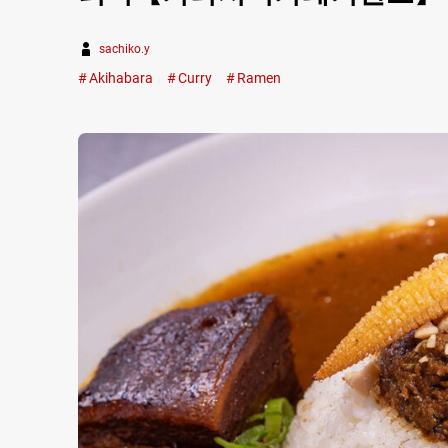
sachiko.y
Akihabara
Curry
Ramen