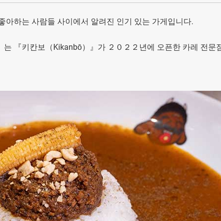
 좋아하는 사람들 사이에서 알려진 인기 있는 가게입니다.
nbō）』는 『키칸보（Kikanbō）』가 ２０２２년에 오픈한 카레 전