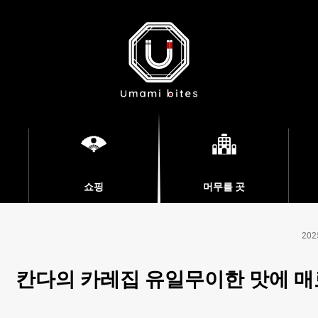
쇼핑
머무를 곳
202
！ 칸다의 카레집 유일무이한 맛에 매