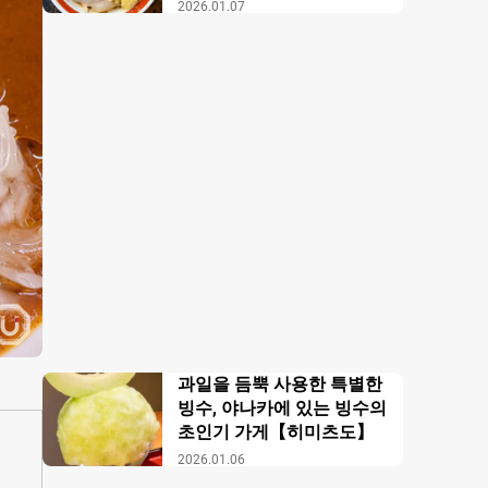
【무사시노 아부라 각카
2026.01.07
이】
과일을 듬뿍 사용한 특별한
빙수, 야나카에 있는 빙수의
초인기 가게【히미츠도】
2026.01.06