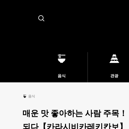
Search
음식
관광
음식
매운 맛 좋아하는 사람 주목
되다【카라시비카레키칸보】