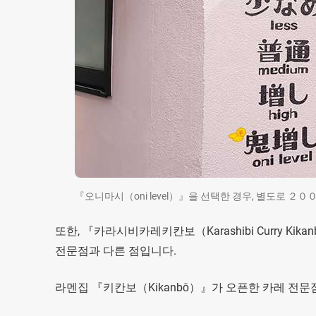
『오니마시（oni level）』을 선택한 경우, 별도로 ２
또한, 『카라시비카레키칸보（Karashibi Curry K
전문점과 다른 점입니다.
라멘집 『키칸보（Kikanbō）』가 오픈한 카레 전문