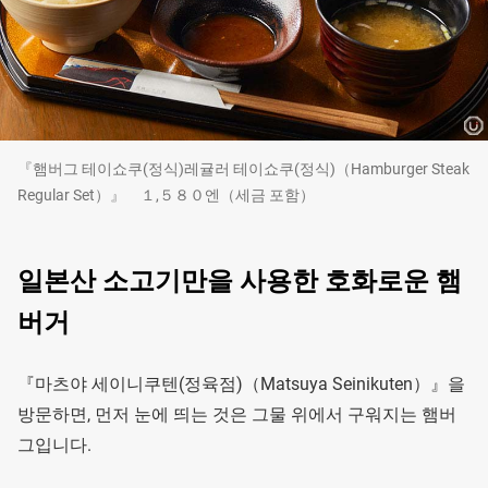
『햄버그 테이쇼쿠(정식)레귤러 테이쇼쿠(정식)（Hamburger Steak
Regular Set）』 １,５８０엔（세금 포함）
일본산 소고기만을 사용한 호화로운 햄
버거
『마츠야 세이니쿠텐(정육점)（Matsuya Seinikuten）』을
방문하면, 먼저 눈에 띄는 것은 그물 위에서 구워지는 햄버
그입니다.