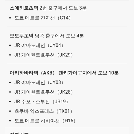
스에히로초역
2번 출구에서 도보 3분
도쿄 메트로 긴자선（G14）
오토쿠초역
남쪽 출구에서 도보 4분
JR 야마노테선（JY04）
JR 게이힌토호쿠선（JK29）
아키하바라역
（AKB）
덴키가이구치에서 도보 10분
JR 야마노테선（JY03）
JR 게이힌토호쿠선（JK28）
JR 주오・소부선（JB19）
츠쿠바 익스프레스（TX01）
도쿄 메트로 히비야선（H16）