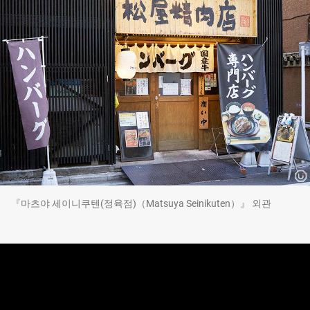
『마츠야 세이니쿠텐(정육점)（Matsuya Seinikuten）』 외관