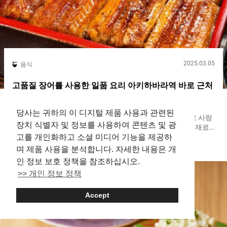
2025.03.05
음식
고품질 장어를 사용한 일품 요리 아키하바라역 바로 근처
에 있는 장어 요리 전문점【우나쇼】
당사는 귀하의 이 디지털 제품 사용과 관련된
에도 시대에『서민의 맛（The taste of the masses）』으로 사랑
장치 식별자 및 정보를 사용하여 콘텐츠 및 광
받기 시작한 장어입니다. 현대에는 가격이 급등하여 고급 식재료
고를 개인화하고 소셜 미디어 기능을 제공하
이미지가 강한 장어지만, 지금도 다양한 세대에 사랑받고 있습니
Akihabara
Unagi
다. 장어 요리의 깊이를 느낄 수 있는 가게가 아키하바라에 있는
며 제품 사용을 분석합니다. 자세한 내용은 개
『우나쇼（Unasho）』입니다. 대표메뉴인 『우나주(장어덮밥)
인 정보 보호 정책을 참조하십시오.
（unajū）』, 아이치현의 향토 요리인 『히츠마부시
>> 개인 정보 정책
（hitsumabushi）』 등 다양한 장어 요리를 제공하고 있습니다.
장어 요리하면 빼놓을 수 없는 우나주(장어덮밥) 『우나주(장어덮
밥)（unajū）』은 밥 위에 장어 카바야키를 얹은 요리입니다. 간
Accept
토 지방에서 일반적인 장어를 찌고 나서 구우는 요리법과 달리,
『우나쇼（Unasho）』에서는 생으로 바로 구운 간사이 스타일입
니다. 『우나주(장어덮밥) 죠(상)（Unaju (Deluxe)）』 ３,４０