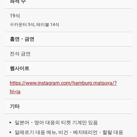
좌석 수
19석
※카운터 5석, 테이블 14석
흡연・금연
전석 금연
웹사이트
https://www.instagram.com/hamburg.matsuya/?
hl=ja
기타
일본어・영어 대응의 티켓 기계만 있음
알레르기 대응 메뉴, 비건・베지테리언・할랄 대응