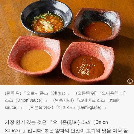
(왼쪽 위) 『오로시 폰즈（Citrus）』 (오른쪽 위) 『오니온(양파)
소스（Onion Sauce）』 (왼쪽 아래) 『스테이크 소스（steak
sauce）』 (오른쪽 아래) 『데미소스（Demi-glace）』
가장 인기 있는 것은 『오니온(양파) 소스（Onion
Sauce）』입니다. 볶은 양파의 단맛이 고기의 맛을 더욱 돋