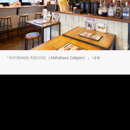
『아키하바라 카리가리（Akihabara Caligari）』 내부