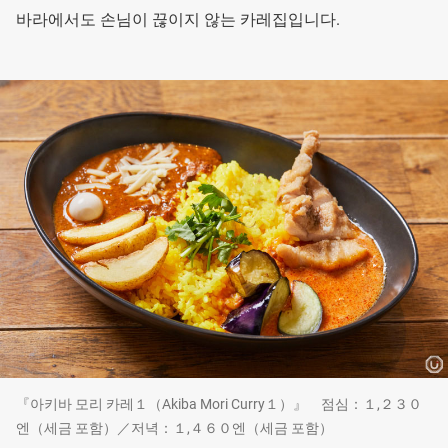
바라에서도 손님이 끊이지 않는 카레집입니다.
『아키바 모리 카레１（Akiba Mori Curry１）』 점심：１,２３０
엔（세금 포함）／저녁：１,４６０엔（세금 포함）