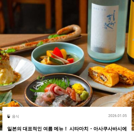
동안 끓여 탁하게 만든 토리 파이탕 스프입니다. 할랄 인증을 받은
닭으로 육수를 낸 스프에, 『호노루（Honolu）』에서는 다시마,
멸치, 가다랑어, 조개 등의 해산물 베이스 소스를 섞고 있습니다.
토리 파이탕 라멘은 진한 스프가 많은 가운데, 『호노루
（Honolu）』는 부드러운 식감입니다. 『호노루（Honolu）』에
서는 닭의 맛을 더욱 강조한 스프를 사용하고 있으며, 특유의 맛도
없이 깔끔한 맛입니다. 소스의 짠맛이 펀치를 더하고 있습니다. 사
용하는 면은 목 넘김이 좋은 중간 굵기의 면입니다. 쫄깃함을 느낄
수 있으며, 스프와의 어울림도 뛰어납니다. 재료나 조미료에 제한
이 있는 가운데에서도, 『호노루（Honolu）』의 토리 파이탕 라
멘 맛은...
2026.01.05
음식
일본의 대표적인 여름 메뉴！ 시타마치・아사쿠사바시에