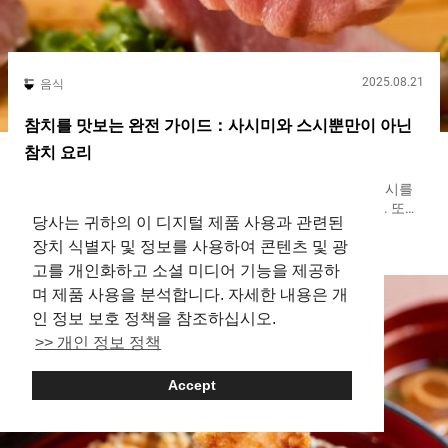
2025.08.21
음식
참치를 맛보는 완전 가이드：사시미와 스시뿐만이 아닌
참치 요리
일본은 참치 소비량이 세계 １위라고 알려진 나라입니다. 스시를
필두로, 일본에서는 참치를 다양한 요리로 즐길 수 있습니다. 또한,
당사는 귀하의 이 디지털 제품 사용과 관련된
희소한 부위를 제공하는 가게도 있어, 일본은 참치를 즐기기에 최
Tokyo
Seafood
Sushi
장치 식별자 및 정보를 사용하여 콘텐츠 및 광
적의 장소입니다. 참치의 부위별 특징과 추천 먹는 방법을 알아보
고, 참치의 매력을 느껴보세요. 참치의 종류와 제철 시기 일본에서
고를 개인화하고 소셜 미디어 기능을 제공하
자주 유통되는 참치의 종류는 ５가지입니다. 쿠로마구로（혼마구
며 제품 사용을 분석합니다. 자세한 내용은 개
로）를 필두로, 미나미마구로（인도마구로）, 메바치마구로, 키하
인 정보 보호 정책을 참조하십시오.
다마구로, 빈나가마구로（빈초마구로）가 주요한 종류로 알려져
있습니다. 쿠로마구로：５가지 중에서도 가장 최고급으로 여겨집
>> 개인 정보 정책
니다. 일본 근해에서 어획되는 쿠로마구로의 제철은 겨울입니다.
미나미마구로：봄～가을에 제철을 맞이하며, 쿠로마구로 다음으
Accept
로 고급으로 여겨지는 경우가 많습니다. 메바치마구로：세계의 넓
은 해역에 서식하는 참치의 종류입니다. 일본 근해에서 어획되는
메바치마구로의 제철은 １년에 ２번 있으며, 가을～겨울과 봄입니