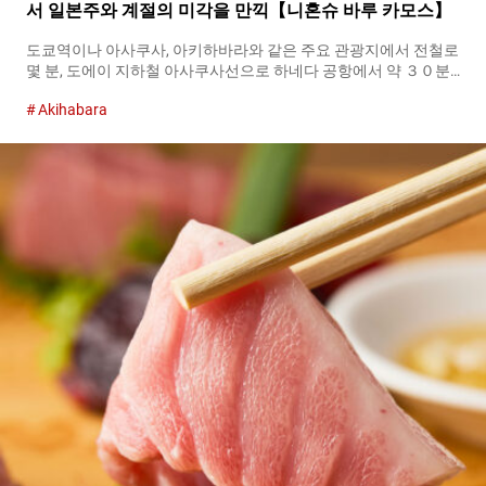
서 일본주와 계절의 미각을 만끽【니혼슈 바루 카모스】
도쿄역이나 아사쿠사, 아키하바라와 같은 주요 관광지에서 전철로
몇 분, 도에이 지하철 아사쿠사선으로 하네다 공항에서 약 ３０분
으로 접근성이 좋은 시타마치, 아사쿠사바시. 로컬한 분위기가 감
Akihabara
도는 개인 상점들이 늘어선 가운데 일본주 애호가들 사이에서 평
판을 모으고 있는 곳이 『니혼슈 바루 카모스（Sake Bar
KAMOSU）』입니다. 『니혼슈 바루 카모스（Sake Bar
KAMOSU）』의 내부 불꽃놀이 대회로도 유명한 스미다강을 사이
에 두고 아사쿠사의 바로 옆에 위치한 아사쿠사바시는, 가죽 소품
이나 액세서리, 장난감, 공예 용품 등, 전문점과 도매상이 늘어선 제
조의 거리입니다. 번화한 관광지와는 다른, 옛날 그대로의 도쿄 시
타마치의 정취가 지금도 짙게 남아 있습니다. 그런 아사쿠사바시
역의 서쪽 출구를 나와 바로 있는 곳이 『니혼슈 바루 카모스
（Sake Bar KAMOSU）』. 계절감을 반영한 일본주와 창작 요리를
가볍게 즐길 수 있는 한 곳입니다. 벽을 가득 메운 일본주의 라벨
정석이자 철판！ 먼저 주문하고 싶은 추천 메뉴 『니혼슈 바루 카
모스（Sake...