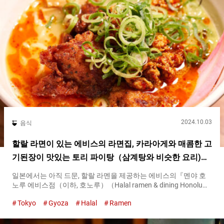
2024.10.03
음식
할랄 라면이 있는 에비스의 라면집, 카라아게와 매콤한 고
기된장이 맛있는 토리 파이탕（삼계탕와 비슷한 요리)
【호노루】
일본에서는 아직 드문, 할랄 라멘을 제공하는 에비스의『멘야 호
노루 에비스점（이하, 호노루）（Halal ramen & dining Honolu
Ebisu）』. 이슬람교도도 먹을 수 있도록, 돼지고기와 알코올을 전
Tokyo
Gyoza
Halal
Ramen
혀 사용하지 않은 라멘을 제공하고 있습니다. 할랄 인증의 『토쿠
세이(특제) 토리 파이탕 라멘（Special Rich Chicken Ramen）』
은 호화로운 한 그릇 『호노루（Honolu）』의 라멘은 닭을 오랫