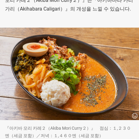
모리 카레２（Akiba Mori Curry２）』는『아키하바라 카리
가리（Akihabara Caligari）』의 개성을 느낄 수 있습니다.
『아키바 모리 카레２（Akiba Mori Curry２）』 점심：１,２３０
엔（세금 포함）／저녁：１,４６０엔（세금 포함）