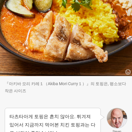
『아키바 모리 카레１（Akiba Mori Curry１）』의 토핑은, 평소보다
작은 사이즈
타츠타아게 토핑은 흔치 않아요. 튀겨져
있어서 지금까지 먹어본 치킨 토핑과는 다
Steven