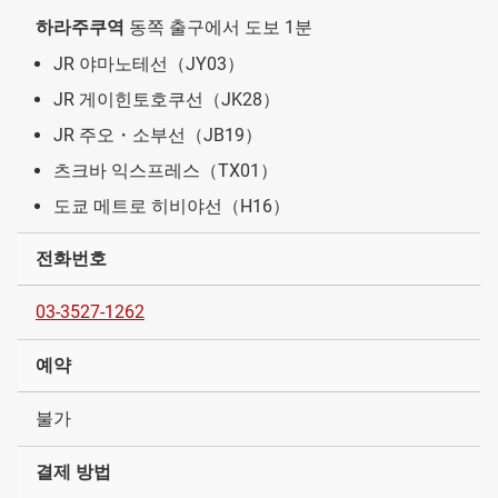
하라주쿠역
동쪽 출구에서 도보 1분
JR 야마노테선（JY03）
JR 게이힌토호쿠선（JK28）
JR 주오・소부선（JB19）
츠크바 익스프레스（TX01）
도쿄 메트로 히비야선（H16）
전화번호
03-3527-1262
예약
불가
결제 방법