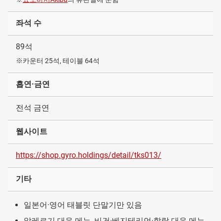
좌석 수
89석
※카운터 25석, 테이블 64석
흡연·금연
전석 금연
웹사이트
https://shop.gyro.holdings/detail/tks013/
기타
일본어·영어 태블릿 단말기만 있음
알레르기 대응 메뉴, 비건·베지테리언·할랄 대응 메뉴