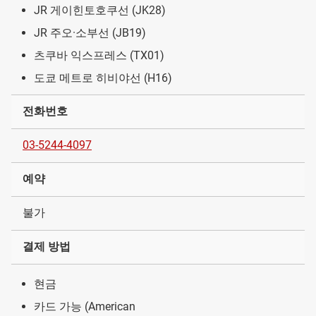
JR 게이힌토호쿠선 (JK28)
JR 주오·소부선 (JB19)
츠쿠바 익스프레스 (TX01)
도쿄 메트로 히비야선 (H16)
전화번호
03-5244-4097
예약
불가
결제 방법
현금
카드 가능 (American