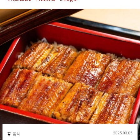
쿠(정식)（Kuroge Wagyu Roast Beef Don Set）』이 특히 인기가
있어서 영업 시작 전부터 긴 줄이 생깁니다. 『쿠로게 와규의 로스
트 비프 돈(덮밥) 테이쇼쿠(정식)（Kuroge Wagyu Roast Beef
Don Set)(M)』 １,９８０엔（세금 포함） 원래, 영국에서 시작
된 요리인 로스트 비프. 일본의 덮밥 요리와 융합하여 탄생한 것이
『로스트 비프 돈(덮밥)（Roast beef rice bowl）』이었습니다.
『로스트 비프 오노（Roast Beef Ohno）』는『로스트 비프 돈
(덮밥)（Roast beef rice bowl）』을 제공하는 가게가 아직 많지
않았던 시대에 전문점으로 오픈했습니다. 이제는 『로스트 비프
돈(덮밥)（Roast beef rice bowl）』을 맛보기 위해 해외에서도 손
님이 찾아오는 인기 있는 가게가 되었습니다. 『로스트 비프 오노
아키하바라점（Roast Beef Ohno Akihabara）』내부 두 종류의
소스를...
2025.03.05
음식