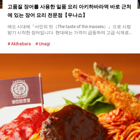
고품질 장어를 사용한 일품 요리 아키하바라역 바로 근처
에 있는 장어 요리 전문점【우나쇼】
에도 시대에『서민의 맛（The taste of the masses）』으로 사랑
받기 시작한 장어입니다. 현대에는 가격이 급등하여 고급 식재료
이미지가 강한 장어지만, 지금도 다양한 세대에 사랑받고 있습니
Akihabara
Unagi
다. 장어 요리의 깊이를 느낄 수 있는 가게가 아키하바라에 있는
『우나쇼（Unasho）』입니다. 대표메뉴인 『우나주(장어덮밥)
（unajū）』, 아이치현의 향토 요리인 『히츠마부시
（hitsumabushi）』 등 다양한 장어 요리를 제공하고 있습니다.
장어 요리하면 빼놓을 수 없는 우나주(장어덮밥) 『우나주(장어덮
밥)（unajū）』은 밥 위에 장어 카바야키를 얹은 요리입니다. 간
토 지방에서 일반적인 장어를 찌고 나서 구우는 요리법과 달리,
『우나쇼（Unasho）』에서는 생으로 바로 구운 간사이 스타일입
니다. 『우나주(장어덮밥) 죠(상)（Unaju (Deluxe)）』 ３,４０
０엔（세금 포함） 천천히 시간을 들여 숯불로 구운 장어는 불필
요한 기름이 빠지고 겉은 바삭, 속은 부드럽습니다. 입에 넣으면,
『우나쇼（Unasho）』 특제의 달콤한 소스와 함께, 진한 기름의
맛이 퍼집니다. 장어 카바야키를 돋보이게 하는 데 없어서는 안 될
것이 백미입니다. 쌀알의 모양이나 투명도 등을 보고, 우수하다고
평가받은 『코시히카리（Koshihikari）』 일등미를...