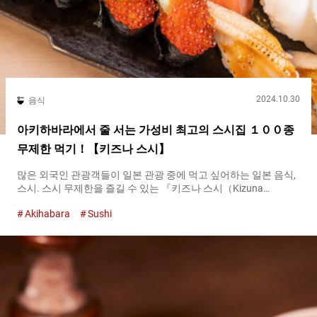
2024.10.30
음식
아키하바라에서 줄 서는 가성비 최고의 스시집 １００종
무제한 먹기！【키즈나 스시】
많은 외국인 관광객들이 일본 관광 중에 먹고 싶어하는 일본 음식,
스시. 스시 무제한을 즐길 수 있는 『키즈나 스시（Kizuna
Sushi）』는 해외에서는 드물게 보는 특이한 토핑에 도전하기에
Akihabara
Sushi
안성맞춤입니다. 참치와 성게, 고급 토핑도 무제한！ 도쿄의 아키
하바라와 신주쿠에 있는『키즈나 스시（Kizuna Sushi）』에서는,
해산물 덮밥 등의 단품 메뉴 외에, 남성은 ４,８１８엔（세금 포
함）, 여성은 ４,３７８엔（세금 포함）으로 스시를 포함한 １０
０가지 메뉴를 무제한으로 즐길 수 있습니다. 음료 무제한은 별도
로 비용이 발생하며, 소프트 드링크는 ６３８엔（세금 포함）, 맥
주 등 알코올 음료를 포함할 경우 １,６２８엔（세금 포함）입니
다. 메뉴는 일본어, 영어 외에 중국어와 한국어로도 대응하고 있어,