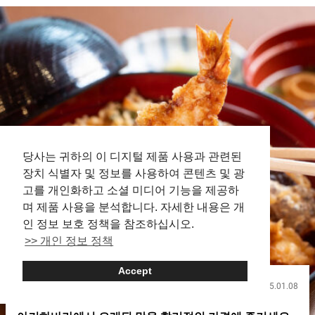
키)라이스（Special torukorice）』 １,６００엔（세금 포함）
풍성한 인기 메뉴 『스페셜 토루코(터키)라이스（Special
torukorice）』 토루코(터키)라이스의 정의는 돈까스, 스파게티,
필라프가 한 접시에 담겨 있는 것입니다. 하지만, 토루코(터키)라
이스에는 이 세 가지 토핑만 사용해야 한다는 규칙은 없습니다.
『나가사키 토루코라이스 쇼쿠도（NAGASAKI TORUKO RICE
SHOKUDO）』에서는 토핑에 다양성을 더한 여러 종류의 토루코
(터키)라이스를 제공하고 있습니다. 특히 인기 있는 종류는 『스페
셜 토루코(터키)라이스（Special torukorice）』입니다. 돈까스,
나폴리탄, 카레 필라프에 더해, 새우 튀김과 햄버거가 한 접시에 담
겨 있습니다. 토루코(터키)라이스에 빠질 수 없는 돈까스는 돼지
당사는 귀하의 이 디지털 제품 사용과 관련된
등심을 두드려 카츠처럼 얇게 펴서 가볍게 먹을 수 있습니다. 손질
장치 식별자 및 정보를 사용하여 콘텐츠 및 광
에 신경을 써서 돼지고기의 근육과 지방을 깔끔하게 제거하여 바
삭한 식감입니다. 특제 데미글라스 소스는 뒷맛이 끈적이지...
고를 개인화하고 소셜 미디어 기능을 제공하
며 제품 사용을 분석합니다. 자세한 내용은 개
인 정보 보호 정책을 참조하십시오.
>> 개인 정보 정책
Accept
2025.01.08
음식