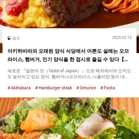
2025.02.13
음식
아키하바라의 오래된 양식 식당에서 어른도 설레는 오므
라이스, 햄버거, 인기 양식을 한 접시로 즐길 수 있다【스
다초 쇼쿠도 아키하바라 UDX점】
새로운 『일본의 맛（Taste of Japan）』으로 해외에서의 인지도
도 높아지고 있는 양식. 햄버거나오므라이스, 나폴리탄 등이 대표
적인 양식으로 꼽힙니다. 아키하바라에 있는『스다초 쇼쿠도 아키
Akihabara
Hamburger steak
Omurice
Pasta
하바라 UDX점（Sudacho Shokudo Akihabara UDX）』은 １９２
４년에 창업한 오래된 양식 식당입니다. 『도쿄 명물（Tokyo
specialties）』로 유명한 오래된 맛을 합리적인 가격에 맛볼 수 있
습니다. 양식의 정석！ 오므라이스는 부드러운 계란이 일품 양식
의 대표요리인 오므라이스는 버터를 풍부하게 사용한 부드러운 반
숙 계란이 일품입니다！ 『후와토로(폭신하고 부드러운) 오므라
이스（Fluffy Omelet Rice）』 １,１００엔（세금 포함） 토마
토 소스로 맛을 낸 치킨라이스에는, 재료로 닭고기, 버섯, 양파를 사
용합니다. 버터 풍부한 계란과의 밸런스를 고려하여, 너무 무겁지