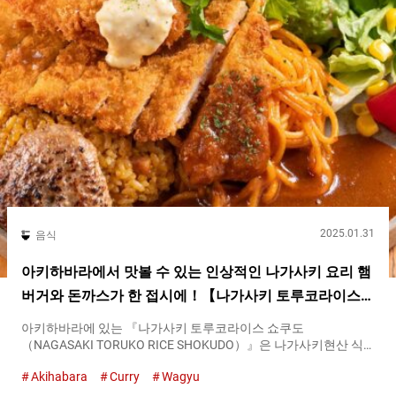
않은 맛으로 조절하였습니다. 소스는 ４가지가 있으며 『지카세이
(수제) 토마토（homemade tomato sauce）』『데미글라스
（demi-glace）』『카레 소스（curry sauce）』『하야시 소스
（a rich brown sauce often used in yoshoku dishes）』입니다.
Umami bites 편집부가 추천하는 『지카세이(수제) 토마토
（homemade tomato sauce）』는 여러 종류의 토마토를 조합함
으로써 산미를 끌어내고 있습니다. 『지카세이(수제) 토마토
（homemade tomato sauce）』의 산미가...
2025.01.31
음식
아키하바라에서 맛볼 수 있는 인상적인 나가사키 요리 햄
버거와 돈까스가 한 접시에！【나가사키 토루코라이스
쇼쿠도】
아키하바라에 있는 『나가사키 토루코라이스 쇼쿠도
（NAGASAKI TORUKO RICE SHOKUDO）』은 나가사키현산 식
재료를 사용한 요리에 신경을 쓴 음식점입니다. 이 가게에서는 나
Akihabara
Curry
Wagyu
가사키에서 시작된 요리가 간판 메뉴입니다. 그것이 바로 가게 이
름에도 사용된 토루코(터키)라이스입니다！ 『스페셜토루코(터