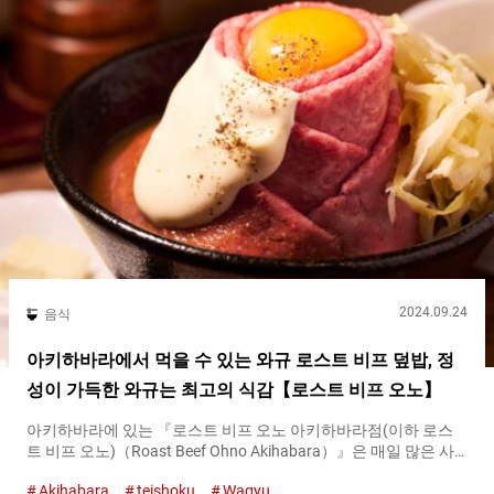
일본인뿐만 아니라 외국인 관광객에게도 인기가 많습니다. 무제한
이용 규칙도 영어로 기재되어 있어 초보자도 안심입니다. 인기 있
는 토핑은 참치 중뱃살과 성게를 비롯해 가리비, 연어, 연어알, 붕장
어의 ６종류입니다. 참치와 연어는 절임이나 불에 구운 것도 제공
하므로, 조리 방법에 따른 맛의 변화를...
2024.09.24
음식
아키하바라에서 먹을 수 있는 와규 로스트 비프 덮밥, 정
성이 가득한 와규는 최고의 식감【로스트 비프 오노】
아키하바라에 있는 『로스트 비프 오노 아키하바라점(이하 로스
트 비프 오노)（Roast Beef Ohno Akihabara）』은 매일 많은 사
람들로 붐비는 인기 있는 가게입니다. 쿠로게 와규의 로스트 비프
Akihabara
teishoku
Wagyu
를 재료로 한 덮밥 『쿠로게 와규의 로스트 비프 돈(덮밥) 테이쇼