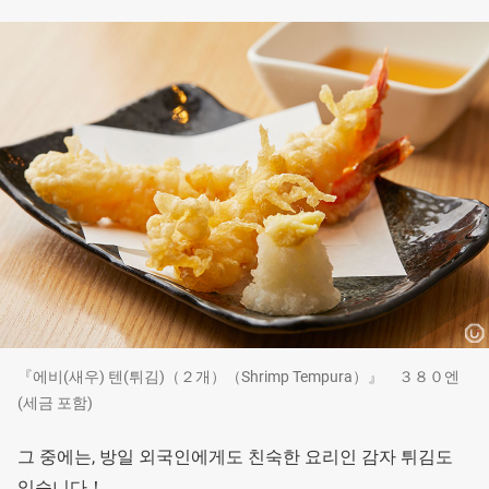
『에비(새우) 텐(튀김)（２개）（Shrimp Tempura）』 ３８０엔
(세금 포함)
그 중에는, 방일 외국인에게도 친숙한 요리인 감자 튀김도
있습니다！