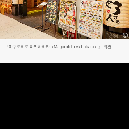
『마구로비토 아키하바라（Magurobito Akihabara）』 외관