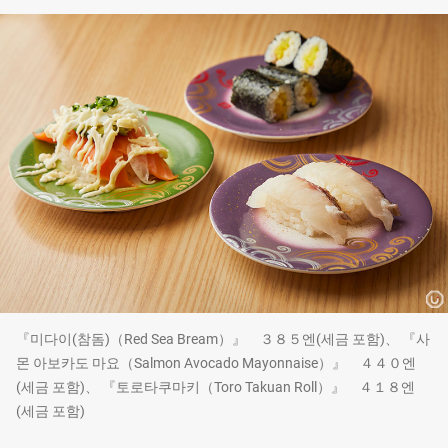
『미다이(참돔)（Red Sea Bream）』 ３８５엔(세금 포함)、 『사
몬 아보카도 마요（Salmon Avocado Mayonnaise）』 ４４０엔
(세금 포함)、 『토로타쿠마키（Toro Takuan Roll）』 ４１８엔
(세금 포함)