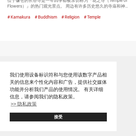
位于镰仓的长谷寺是一年四季都被亲切称为『花之寺（Temple of
Flowers）』的热门观光景点。 周边有许多历史悠久的寺庙和神
社，以及充满魅力的餐饮店，因此建议一同游览。 在充满自然的
Kamakura
Buddhism
Religion
Temple
长谷寺身心焕然一新 到达长谷寺时，写有大大的『长谷...
我们使用设备标识符和与您使用该数字产品相
关的信息来个性化内容和广告，提供社交媒体
功能并分析我们产品的使用情况。 有关详细
信息，请参阅我们的隐私政策。
>> 隐私政策
接受