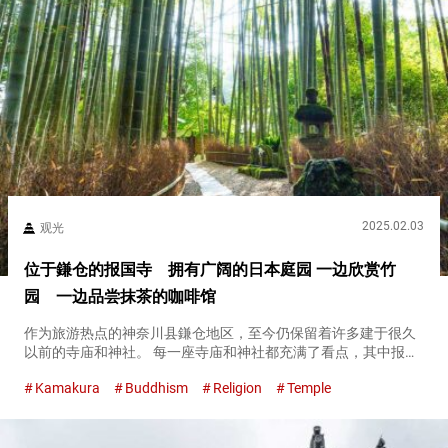
2025.02.03
观光
位于鎌仓的报国寺 拥有广阔的日本庭园 一边欣赏竹
园 一边品尝抹茶的咖啡馆
作为旅游热点的神奈川县鎌仓地区，至今仍保留着许多建于很久
以前的寺庙和神社。 每一座寺庙和神社都充满了看点，其中报国
寺以其美丽的竹林而闻名。 享受报国寺日本庭园四季之美 穿过作
Kamakura
Buddhism
Religion
Temple
为报国寺入口的山门，映入眼帘的是被苔藓覆盖的美丽日本庭
园。 雨后的...