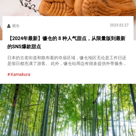
2025.02.27
观光
【2024年最新】镰仓的 8 种人气甜点，从限量版到最新
的SNS爆款甜点
日本的古老街道和散布着的寺庙区域，镰仓地区无论是工作日还
是假日都充满了游客。 此外，镰仓站周边有很多提供外带服务的
餐饮店和非常适合作为纪念品的糖果专卖店！ 我们将一次性介绍
Kamakura
您在镰仓旅游时不容错过的店铺。 代表镰仓的热门甜点『鸽子酥
（Hato...