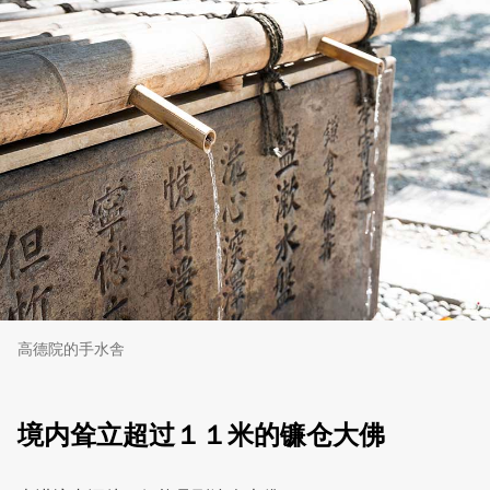
高德院的手水舎
境内耸立超过１１米的镰仓大佛