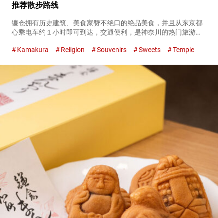
推荐散步路线
镰仓拥有历史建筑、美食家赞不绝口的绝品美食，并且从东京都
心乘电车约１小时即可到达，交通便利，是神奈川的热门旅游地
之一。 这里经常成为电影、动画、漫画的舞台，吸引了许多作品
Kamakura
Religion
Souvenirs
Sweets
Temple
的粉丝游客。 特别是，动画《SLAM DUNK》开场场景中出现的
镰仓高...