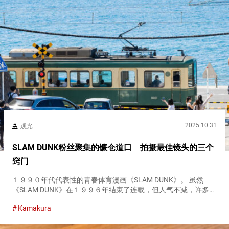
2025.10.31
观光
SLAM DUNK粉丝聚集的镰仓道口 拍摄最佳镜头的三个
窍门
１９９０年代代表性的青春体育漫画《SLAM DUNK》。 虽然
《SLAM DUNK》在１９９６年结束了连载，但人气不减，许多粉
丝为了探访故事的舞台和名场景，来到镰仓。 特别有名的景点就
Kamakura
是出现在动画片头画面中的道口。 主人公樱木花道的背影和通...