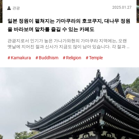
2025.01.27
관광
일본 정원이 펼쳐지는 가마쿠라의 호코쿠지, 대나무 정원
을 바라보며 말차를 즐길 수 있는 카페도
관광지로서 인기가 높은 가나가와현의 가마쿠라 지역에는, 오랜
옛날에 지어진 절과 신사가 지금도 많이 남아 있습니다. 각 절과 신
사마다 볼거리가 풍부하며, 특히 호코쿠지는 아름다운 대나무 숲
Kamakura
Buddhism
Religion
Temple
으로 유명합니다. 호코쿠지의 일본 정원에서 사계절의 아름다움을
즐기다 호코쿠지의 입구에 해당하는 산문을 지나면 눈앞에 펼쳐지
는 것은 이끼로 덮인 아름다운 일본 정원입니다. 비 올 뒤에는 특히
이끼 상태가 좋고, 햇빛을 받아 빛나는 정원은 시간을 잊고 바라보
게 될 정도입니다. 이끼 명소로도 알려진 호코쿠지에는 정원 감상
을 목적으로 방문하는 사람들도 많습니다. 호코쿠지에는 여러 종
류의 이끼가 서식하고 있으며, 가까이에서 자세히 관찰해 보면 각
각의 형태에 차이가 있습니다. 일본의 『와비사비（wabi-
sabi）』에 통하는 매력이 이끼에는 있습니다. 해외에서도 매력이
퍼지고 있는 이끼를 가까이에서 관찰하고 싶다면, 호코쿠지만큼
완벽한 장소는 없을 것입니다. 역사 있는호코쿠지의 건축물 정원
을 지나면 호코쿠지의 본당이 보입니다. 호코쿠지에서의 참배 예
절은 합장 일례. 부처님께 손바닥을 맞대고...