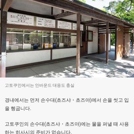
고토쿠인에서는 인바운드 대응도 충실
경내에서는 먼저 손수대(초즈샤・초즈야)에서 손을 씻고 입
을 헹굽니다.
고토쿠인의 손수대(초즈샤・초즈야)에는 물을 퍼낼 때 사용
하는 히사시의 준비가 없습니다.