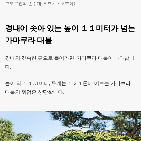
고토쿠인의 손수대(초즈샤・초즈야)
경내에 솟아 있는 높이 １１미터가 넘는
가마쿠라 대불
경내의 깊숙한 곳으로 들어가면, 가마쿠라 대불이 나타납니
다.
높이 약 １１.３미터, 무게는 １２１톤에 이르는 가마쿠라
대불의 위엄은 상당합니다.