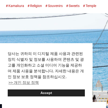
는 가나가와의 인기 관광지 중 하나입니다. 영화, 애니메이션, 만화
Kamakura
Religion
Souvenirs
Sweets
Temple
의 무대가 되는 경우도 많아 작품의 팬으로 보이는 관광객의 모습
도 눈에 띕니다. 특히, 애니메이션 『SLAM DUNK』의 오프닝 장면
에 등장한 가마쿠라고우코마에역의 철도 건널목은 전국적으로 알
려진 유명한 스팟입니다. 모델이 되었다고 알려진 가마쿠라고우코
마에역의 철도 건널목 이 기사에서는『SLAM DUNK』로 알려진
가마쿠라고우코마에역을 기점으로, 가마쿠라를 만끽할 수 있는 추
천 산책 코스를 소개합니다. 가마쿠라고우코마에역의 철도 건널목
에서 애니메이션의 세계관에 몰두한 후에는 역사적 정취를 느끼거
나, 가마쿠라의 미식을 즐기거나, 가마쿠라 관광을 마음껏 즐겨봅
시다！ 가마쿠라고우코마에역의 건널목：『SLAM DUNK』 팬들
이 모이는 레트로한 역 여행의 시작은 에노시마 전철선의 가마쿠
당사는 귀하의 이 디지털 제품 사용과 관련된
라고우코마에역. 전철 플랫폼에서는 사가미만의 대파노라마를 바
장치 식별자 및 정보를 사용하여 콘텐츠 및 광
라볼 수 있으며, 맑은 날에는 푸른 하늘과 지평선이 끝없이 이어집
고를 개인화하고 소셜 미디어 기능을 제공하
니다. 그 절경은 팬이 아니더라도 마음을 사로잡을 것이 틀림없습
니다....
며 제품 사용을 분석합니다. 자세한 내용은 개
인 정보 보호 정책을 참조하십시오.
>> 개인 정보 정책
Accept