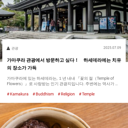
2025.07.09
관광
가마쿠라 관광에서 방문하고 싶다！ 하세데라에는 치유
의 장소가 가득
가마쿠라에 있는 하세데라는, １년 내내 『꽃의 절（Temple of
Flowers）』로 사랑받는 인기 관광지입니다. 주변에는 역사가 있
는 사찰과 매력적인 음식점이 많이 있는 지역이므로, 함께 둘러보
Kamakura
Buddhism
Religion
Temple
는 것을 추천합니다. 자연이 가득한 하세데라에서 심신 모두 리프
레시 하세데라에 도착하면, 빨간 초롱에 크게 『하세데라（Hase
Temple）』라고 적힌 산문이 방문객을 맞이합니다. 접수처는 산
문 옆에 있으니, 먼저 참관료를 지불합시다. 산문 산문을 지나면 보
이는 것은 하경내라고 불리는 구역입니다. 잉어가 헤엄치는 연못
과 아름다운 일본 정원이 등장합니다. 사계절에 따라 다양한 모습
을 보여주는 것이 하세데라의 큰 매력. 부지 내를 천천히 산책하는