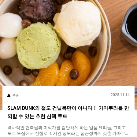
것만으로도 즐길 수 있는 장소입니다. 본당은 약간 계단을 올라간
높은 곳에 있습니다. 올라가면서, 녹색으로 아름답게 이끼 낀 돌담
과 경사를 즐길 수 있습니다. 본당으로 가는 도중에 있는 『료앤(좋
은 인연) 지조（Ryo-en Jizō）』은 주목할 만한 포토 스팟！ 경내
에 ３곳이 있으며, 모두 찾아서 참배하면 이익이 있다고 하여...
2025.11.14
관광
SLAM DUNK의 철도 건널목만이 아니다！ 가마쿠라를 만
끽할 수 있는 추천 산책 루트
역사적인 건축물과 미식가를 감탄하게 하는 일품 요리들, 그리고
도쿄 도심에서 전철로 １시간 정도라는 접근성까지 갖춘 가마쿠라