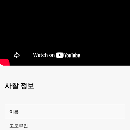
사찰 정보
이름
고토쿠인