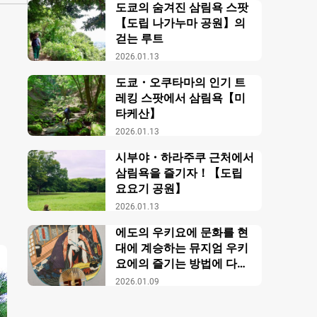
도쿄의 숨겨진 삼림욕 스팟
【도립 나가누마 공원】의
걷는 루트
2026.01.13
도쿄・오쿠타마의 인기 트
레킹 스팟에서 삼림욕【미
타케산】
2026.01.13
시부야・하라주쿠 근처에서
삼림욕을 즐기자！【도립
요요기 공원】
2026.01.13
에도의 우키요에 문화를 현
대에 계승하는 뮤지엄 우키
요에의 즐기는 방법에 다가
가다【이바센 우키요에 뮤
2026.01.09
지엄】