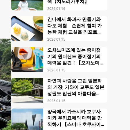
책【치도리가후치】
2026.01.16
간다에서 화과자 만들기와
다도 체험 손쉽게 참여 가
능한 체험 교실을 리포트
【니혼 분카 타이켄 안an도
2026.01.15
쿄】
오차노미즈에 있는 종이접
기의 원더랜드 종이접기의
매력을 발견！【오차노미즈
오리가미 회관】
2026.01.15
자연과 사람을 그린 일본화
의 거장, 가와이 교쿠도 일본
정원도 압권의 아름다움
【교쿠도 미술관】
2026.01.15
양국에서 가쓰시카 호쿠사
이와 우키요에의 매력을 만
끽하기 【스미다 호쿠사이