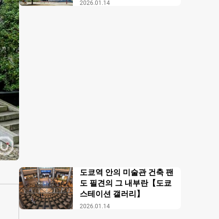
미술관】의 즐기는 방법
2026.01.14
도쿄역 안의 미술관 건축 팬
도 필견의 그 내부란【도쿄
스테이션 갤러리】
2026.01.14