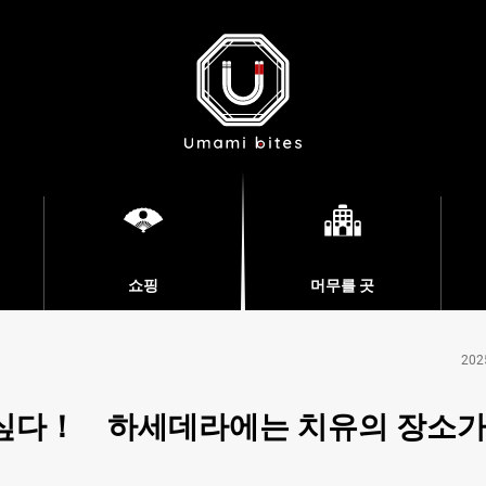
쇼핑
머무를 곳
202
싶다！ 하세데라에는 치유의 장소가