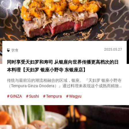
2025.05.27
饮食
同时享受天妇罗和寿司 从银座向世界传播更高档次的日
本料理【天妇罗 银座小野寺 东银座店】
传统与最前沿的潮流相融合的区域，银座。 『天妇罗 银座小野寺
（Tempura Ginza Onodera）』通过料理来表现这个成熟而精致
的银座街区。 珍惜时令，尽享黑毛和牛等奢华食材的天妇罗 『天
GINZA
Sushi
Tempura
Wagyu
妇罗 银座小野寺 东银座店（Tempura ...