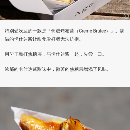
特别受欢迎的一款是『焦糖烤布蕾（Creme Brulee）』。满
溢的卡仕达酱让甜食爱好者无法抗拒。
用勺子敲打焦糖层，与卡仕达酱一起，先尝一口。
浓郁的卡仕达酱甜味中，微苦的焦糖层增添了风味。