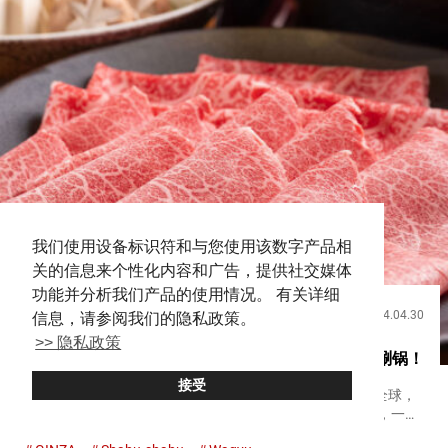
我们使用设备标识符和与您使用该数字产品相
关的信息来个性化内容和广告，提供社交媒体
功能并分析我们产品的使用情况。 有关详细
2024.04.30
信息，请参阅我们的隐私政策。
饮食
>> 隐私政策
在东京银座的鹿儿岛华莲品尝日本最佳和牛作为涮涮锅！
接受
日本的和牛（来自特定日本牛种的牛肉），现在已经享誉全球，
包含各种品牌，每个品牌都提供独特的风味和香气。 其中，一个
极力推荐的品牌是来自鹿儿岛县的“鹿儿岛黑牛”。 这个品牌在评