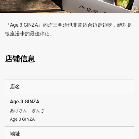
『Age.3 GINZA』的炸三明治也非常适合边走边吃，绝对是
银座漫步的最佳伴侣。
店铺信息
店名
Age.3 GINZA
あげさん ぎんざ
Age.3 GINZA
地址