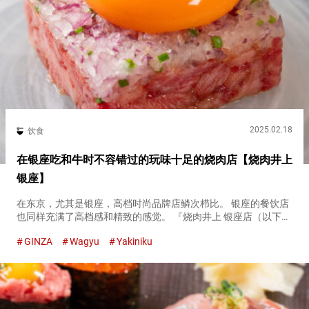
2025.02.18
饮食
在银座吃和牛时不容错过的玩味十足的烧肉店【烧肉井上
银座】
在东京，尤其是银座，高档时尚品牌店鳞次栉比。 银座的餐饮店
也同样充满了高档感和精致的感觉。 『烧肉井上 银座店（以下简
称、烧肉井上）（Yakiniku Inoue Ginza）』是一家印象深刻的现
GINZA
Wagyu
Yakiniku
代风格烧肉店。 提供精选的黑毛和牛，并加入富...