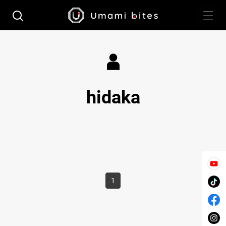
hidaka
1