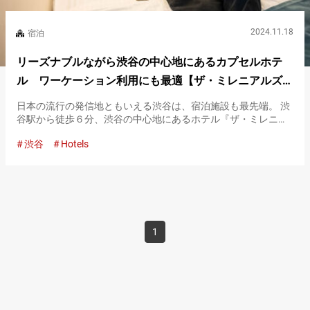
2024.11.18
宿泊
リーズナブルながら渋谷の中心地にあるカプセルホテ
ル ワーケーション利用にも最適【ザ・ミレニアルズ渋
谷】
日本の流行の発信地ともいえる渋谷は、宿泊施設も最先端。 渋
谷駅から徒歩６分、渋谷の中心地にあるホテル『ザ・ミレニア
ルズ渋谷』は、ただ泊まるだけに留まりません。 コミュニティ
渋谷
Hotels
を形成する場として、さらにはワーケーション設備も兼ね備え
た、次世代の…
1