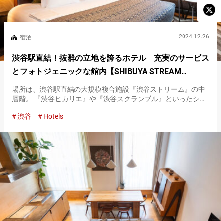
2024.12.26
宿泊
渋谷駅直結！抜群の立地を誇るホテル 充実のサービス
とフォトジェニックな館内【SHIBUYA STREAM
HOTEL】
場所は、渋谷駅直結の大規模複合施設『渋谷ストリーム』の中
層階。 『渋谷ヒカリエ』や『渋谷スクランブル』といったショ
ッピングに最適な施設にも、徒歩数分でアクセス可能。 そんな
渋谷
Hotels
とびきりの立地と利便性を誇るホテルが『SHIBUYA STREAM …