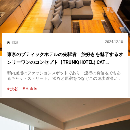
2024.12.18
宿泊
東京のブティックホテルの先駆者 旅好きを魅了するオ
ンリーワンのコンセプト【TRUNK(HOTEL) CAT
STREET】
都内屈指のファッションスポットであり、流行の発信地でもあ
るキャットストリート。 渋谷と原宿をつなぐこの遊歩道沿い
に、『TRUNK(HOTEL) CAT STREET』が開業したのは、２０１
渋谷
Hotels
７年のことでした。 『TRUNK(HOTEL) CA…