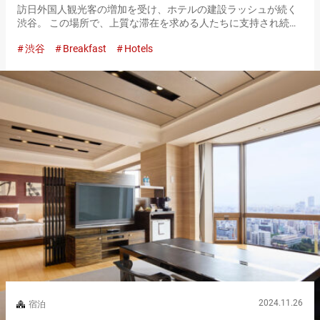
訪日外国人観光客の増加を受け、ホテルの建設ラッシュが続く
渋谷。 この場所で、上質な滞在を求める人たちに支持され続け
ているのが『セルリアンタワー東急ホテル』です。 多種多様な
渋谷
Breakfast
Hotels
ホテルがそろう渋谷において、なぜ『セルリアンタワー東急ホ
テル』は長年…
2024.11.26
宿泊