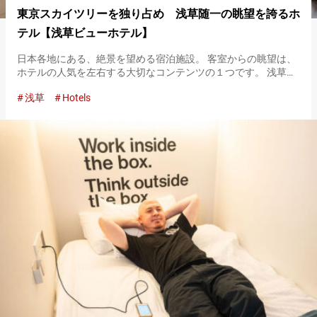
東京スカイツリーを独り占め 浅草随一の眺望を誇るホ
テル【浅草ビューホテル】
日本各地にある、絶景を望める宿泊施設。 客室からの眺望は、
ホテルの人気を左右する大切なコンテンツの１つです。 浅草に
ある『浅草ビューホテル』で楽しめる絶景は、高層階から見下
浅草
Hotels
ろすシティビュー。 中でも、窓の外に広がる浅草の街並みと東
京スカイツ…