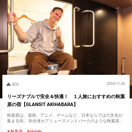
2024.11.28
宿泊
リーズナブルで安全＆快適！ １人旅におすすめの秋葉
原の宿【GLANSIT AKIHABARA】
秋葉原は、漫画、アニメ、ゲームなど、日本ならではの文化が
集まる街。 街全体がアミューズメントパークのような秋葉原を
楽しみつくすなら、１日では足りません。 だからこそ、自由度
秋葉原
Hotels