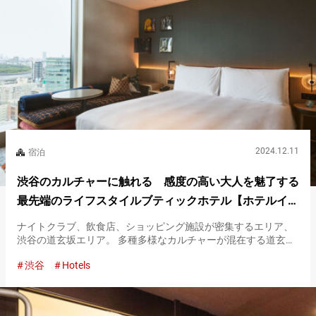
2024.12.11
宿泊
渋谷のカルチャーに触れる 感度の高い大人を魅了する
最先端のライフスタイルブティックホテル【ホテルイン
ディゴ東京渋谷】
ナイトクラブ、飲食店、ショッピング施設が密集するエリア、
渋谷の道玄坂エリア。 多種多様なカルチャーが混在する道玄坂
の中心地に建つのが『ホテルインディゴ東京渋谷』です。 『ホ
渋谷
Hotels
テルインディゴ東京渋谷』外観 渋谷のアート最前線を感じる
『ホテルイン…