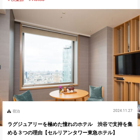
が高い使い方をできる宿泊施設を選びたいところ。 秋葉原に数
多あるホテ…
2024.11.27
宿泊
ラグジュアリーを極めた憧れのホテル 渋谷で支持を集
める３つの理由【セルリアンタワー東急ホテル】