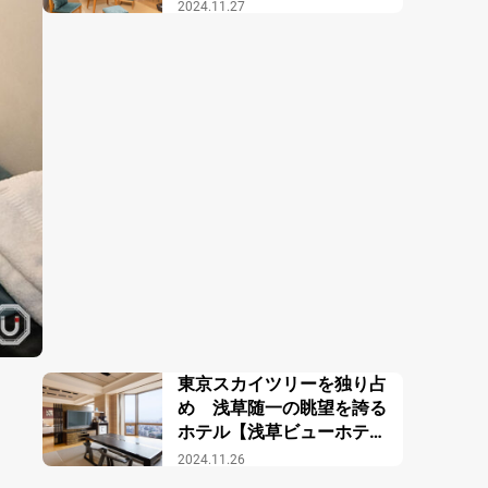
アンタワー東急ホテル】
2024.11.27
東京スカイツリーを独り占
め 浅草随一の眺望を誇る
ホテル【浅草ビューホテ
ル】
2024.11.26