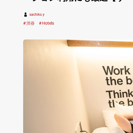
sachiko.y
渋谷
Hotels