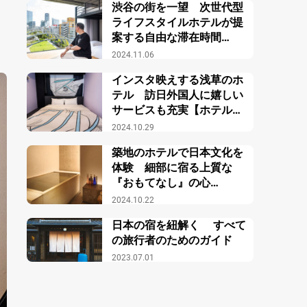
渋谷の街を一望 次世代型
ライフスタイルホテルが提
案する自由な滞在時間
【sequence MIYASHITA
2024.11.06
PARK】
インスタ映えする浅草のホ
テル 訪日外国人に嬉しい
サービスも充実【ホテルタ
ビノス浅草】
2024.10.29
築地のホテルで日本文化を
体験 細部に宿る上質な
『おもてなし』の心
【TSUKI 東京】
2024.10.22
日本の宿を紐解く すべて
の旅行者のためのガイド
2023.07.01