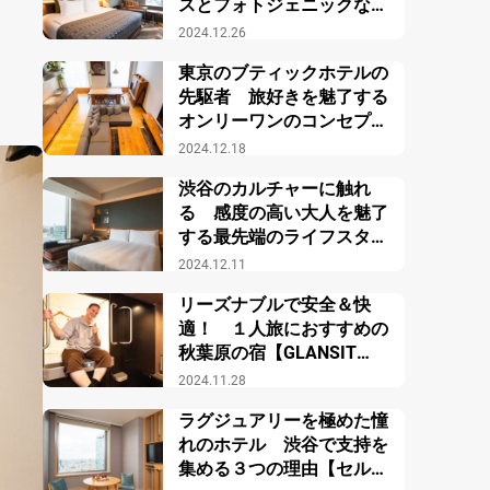
スとフォトジェニックな館
内【SHIBUYA STREAM
2024.12.26
HOTEL】
東京のブティックホテルの
先駆者 旅好きを魅了する
オンリーワンのコンセプト
【TRUNK(HOTEL) CAT
2024.12.18
STREET】
渋谷のカルチャーに触れ
る 感度の高い大人を魅了
する最先端のライフスタイ
ルブティックホテル【ホテ
2024.12.11
ルインディゴ東京渋谷】
リーズナブルで安全＆快
適！ １人旅におすすめの
秋葉原の宿【GLANSIT
AKIHABARA】
2024.11.28
ラグジュアリーを極めた憧
れのホテル 渋谷で支持を
集める３つの理由【セルリ