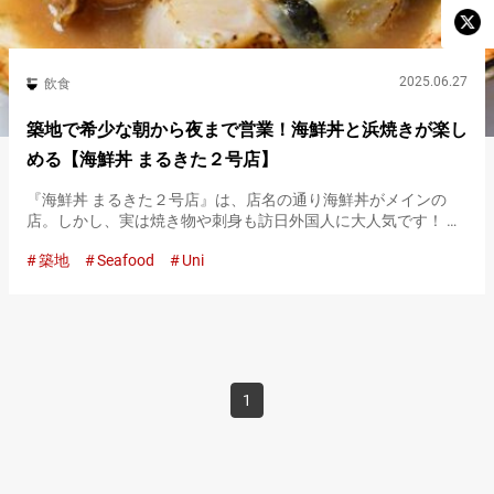
2025.06.27
飲食
築地で希少な朝から夜まで営業！海鮮丼と浜焼きが楽し
める【海鮮丼 まるきた２号店】
『海鮮丼 まるきた２号店』は、店名の通り海鮮丼がメインの
店。しかし、実は焼き物や刺身も訪日外国人に大人気です！ 築
地場外市場ならではの活気あふれる雰囲気の中で、気軽にいろ
築地
Seafood
Uni
いろな海鮮の味を楽しむことができます。 築地場外市場は、早
朝から仕入れ…
1