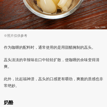
※照片仅供参考
作为咖喱的配料时，通常使用的是用甜醋腌制的藠头。
藠头淡淡的辛辣味在口中轻轻扩散，使咖喱的余味变得清
爽。
此外，比起福神渍，藠头的口感更有嚼劲，爽脆的质感也非
常绝妙。
奶酪