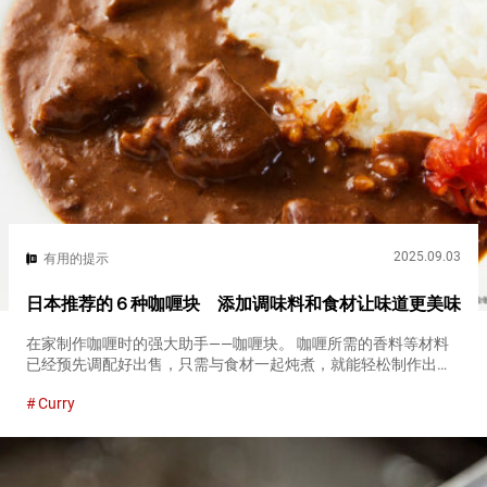
2025.09.03
有用的提示
日本推荐的６种咖喱块 添加调味料和食材让味道更美味
在家制作咖喱时的强大助手——咖喱块。 咖喱所需的香料等材料
已经预先调配好出售，只需与食材一起炖煮，就能轻松制作出正
宗的咖喱。 咖喱块的种类丰富，形状有固体或粉末，辣度等级和
Curry
使用的材料也各不相同，变化多样。 “想吃辣味咖喱时，该选择哪
种咖喱块...