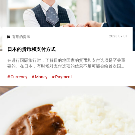
2023.07.01
有用的提示
日本的货币和支付方式
在进行国际旅行时，了解目的地国家的货币和支付选项是至关重
要的。在日本，有时候对支付选项的信息不足可能会给首次国际
旅行者带来意想不到的难题。本文将详细介绍日本的货币，以及
Currency
Money
Payment
替代支付方式和在日本这个主要以现金为基础的社会中使用它们
的地方。 日本货...