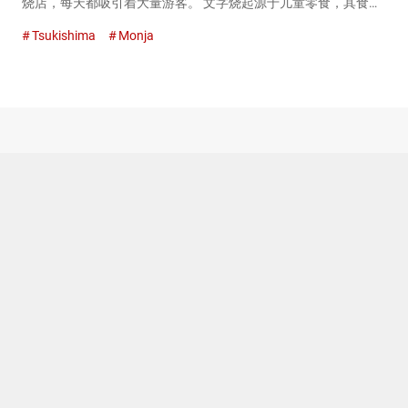
烧店，每天都吸引着大量游客。 文字烧起源于儿童零食，其食材
原本非常简单。用水调和的小麦粉加上调味料，在铁板上烤着
Tsukishima
Monja
吃。 然而，随着文字烧知名度的提高，其调味和食材的种类也变
得丰富多样。...