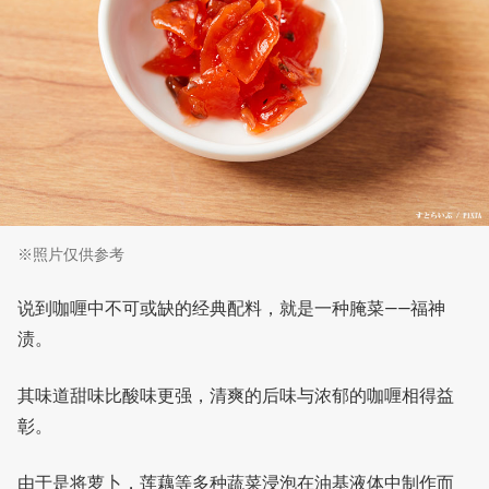
※照片仅供参考
说到咖喱中不可或缺的经典配料，就是一种腌菜——福神
渍。
其味道甜味比酸味更强，清爽的后味与浓郁的咖喱相得益
彰。
由于是将萝卜，莲藕等多种蔬菜浸泡在油基液体中制作而