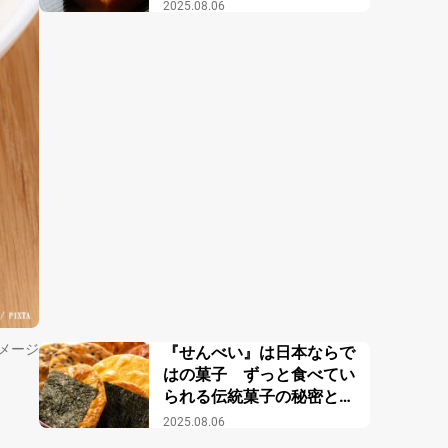
買える日本の万能スイーツ
2025.08.06
がこちら
メージ
『せんべい』は日本ならで
はの菓子 ずっと食べてい
られる伝統菓子の秘密と
は？
2025.08.06