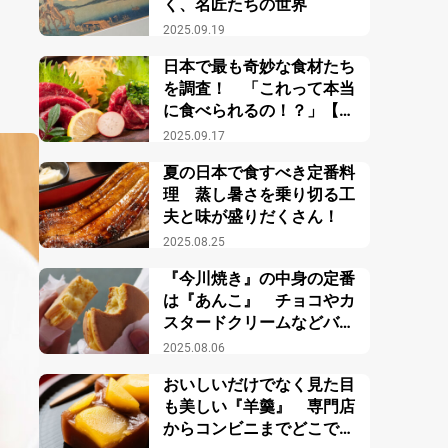
く、名匠たちの世界
2025.09.19
日本で最も奇妙な食材たち
を調査！ 「これって本当
に食べられるの！？」【９
選】
2025.09.17
夏の日本で食すべき定番料
理 蒸し暑さを乗り切る工
夫と味が盛りだくさん！
2025.08.25
『今川焼き』の中身の定番
は『あんこ』 チョコやカ
スタードクリームなどバリ
エーションも豊か
2025.08.06
おいしいだけでなく見た目
も美しい『羊羹』 専門店
からコンビニまでどこでも