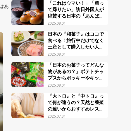
「これはウマい！」「買っ
はあ
て帰りたい」訪日外国人が
絶賛する日本の『あんぱ
ん』とは？
2025.08.01
日本の『和菓子』はココで
食べる！旅行中だけでなく
土産として購入したい人に
もおすすめ
2025.08.01
「日本のお菓子ってどんな
物があるの？」ポテトチッ
プスからポッキーやキット
カットまでを全部ご紹介
2025.08.01
『大トロ』と『中トロ』っ
て何が違うの？天然と養殖
の違いからおすすめレスト
ランまで
2025.07.31