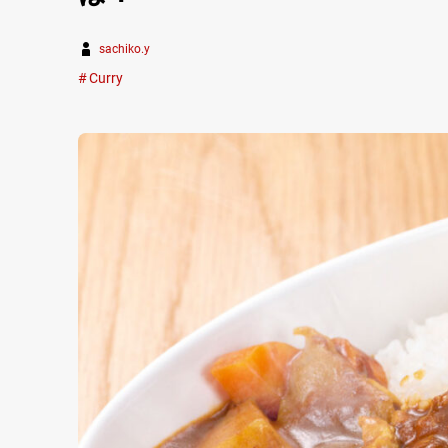
sachiko.y
Curry