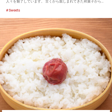
人々を魅了しています。 古くから親しまれてきた和菓子から現
代的な洋菓子まで、日本独自の食文化が生み出した多彩なお菓
Sweets
子の世界が存在します。日本を訪れる皆さんにとって、日本の
お菓子を知るこ...