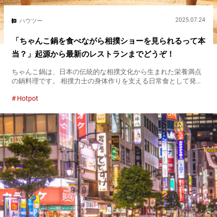
2025.07.24
ハウツー
「ちゃんこ鍋を食べながら相撲ショーを見られるって本
当？」起源から最新のレストランまでどうぞ！
ちゃんこ鍋は、日本の伝統的な相撲文化から生まれた栄養満点
の鍋料理です。 相撲力士の身体作りを支える日常食として発展
し、現在では東京の両国を中心に多くの専門店で味わうことが
Hotpot
できます。肉や魚介類、野菜がたっぷりと入った熱々の鍋は、
見た目もダイナ...