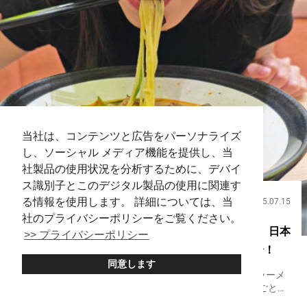
当社は、コンテンツと広告をパーソナライズ
し、ソーシャル メディア機能を提供し、当
社製品の使用状況を分析するために、デバイ
ス識別子とこのデジタル製品の使用に関連す
る情報を使用します。 詳細については、当
2025.07.15
ハウツー
社のプライバシーポリシーをご覧ください。
「五臓六腑に染み渡る！」「ガツンとくる味わい」日本
>> プライバシーポリシー
4大ラーメンの魅力から東京の人気店までをご紹介！
同意します
日本旅行を計画する際、必ず楽しみたい食べ物の１つがラーメ
ンです。 日本全国には多くのラーメン店が存在し、地域ごとに
独自の進化を遂げています。ラーメンは、もともと中国から伝