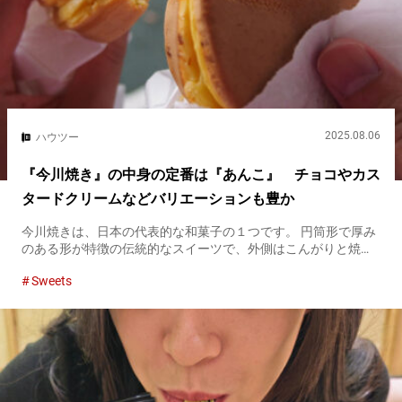
2025.08.06
ハウツー
『今川焼き』の中身の定番は『あんこ』 チョコやカス
タードクリームなどバリエーションも豊か
今川焼きは、日本の代表的な和菓子の１つです。 円筒形で厚み
のある形が特徴の伝統的なスイーツで、外側はこんがりと焼く
ことでカリッとした食感を持ち、中には甘いあんこなどが詰ま
Sweets
っています。江戸時代から愛され続けているこの庶民的な和菓
子は、現在でも...