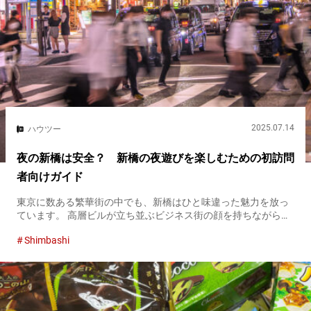
2025.07.14
ハウツー
夜の新橋は安全？ 新橋の夜遊びを楽しむための初訪問
者向けガイド
東京に数ある繁華街の中でも、新橋はひと味違った魅力を放っ
ています。 高層ビルが立ち並ぶビジネス街の顔を持ちながら、
路地裏に一歩踏み込めば、店ごとに異なる赤提灯がずらりと並
Shimbashi
び、ローカル色豊かなバーが軒を連ねます。 その光景は、まる
でひと昔前の...