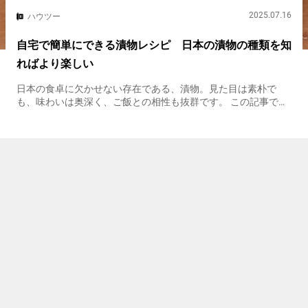
2025.07.16
ハウツー
自宅で簡単にできる漬物レシピ 日本の漬物の種類を知
ればより楽しい
日本の食卓に欠かせない存在である、漬物。見た目は素朴で
も、味わいは奥深く、ご飯との相性も抜群です。 この記事で
は、漬物の基本から種類、家庭での作り方までご紹介します。
漬物とは何か？ 日本の食卓で昔から親しまれてきた漬物は、主
に野菜を塩や酢...