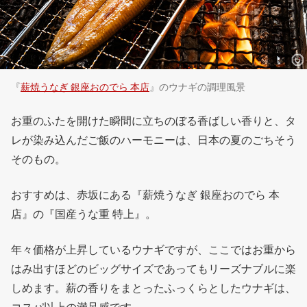
『
薪焼うなぎ 銀座おのでら 本店
』のウナギの調理風景
お重のふたを開けた瞬間に立ちのぼる香ばしい香りと、タ
レが染み込んだご飯のハーモニーは、日本の夏のごちそう
そのもの。
おすすめは、赤坂にある『薪焼うなぎ 銀座おのでら 本
店』の『国産うな重 特上』。
年々価格が上昇しているウナギですが、ここではお重から
はみ出すほどのビッグサイズであってもリーズナブルに楽
しめます。薪の香りをまとったふっくらとしたウナギは、