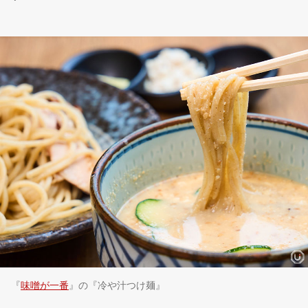
『
味噌が一番
』の『冷や汁つけ麺』