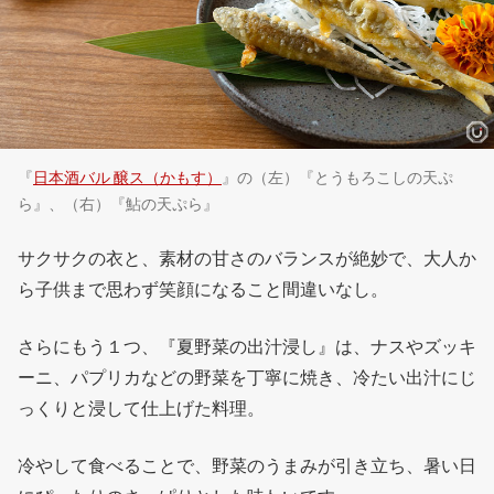
『
日本酒バル 醸ス（かもす）
』の（左）『とうもろこしの天ぷ
ら』、（右）『鮎の天ぷら』
サクサクの衣と、素材の甘さのバランスが絶妙で、大人か
ら子供まで思わず笑顔になること間違いなし。
さらにもう１つ、『夏野菜の出汁浸し』は、ナスやズッキ
ーニ、パプリカなどの野菜を丁寧に焼き、冷たい出汁にじ
っくりと浸して仕上げた料理。
冷やして食べることで、野菜のうまみが引き立ち、暑い日