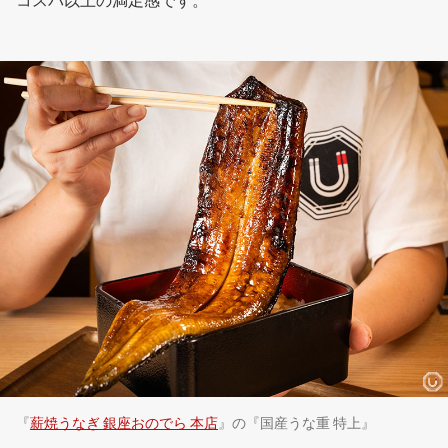
コスパ以上の満足感です。
『
薪焼うなぎ 銀座おのでら 本店
』の『国産うな重 特上』