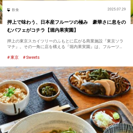
2025.07.29
飲食
押上で味わう、日本産フルーツの極み 豪華さに息をの
むパフェがコチラ【堀内果実園】
押上の東京スカイツリーのふもとに広がる商業施設『東京ソラ
マチ』。その一角に店を構える『堀内果実園』は、フルーツ専
門の農家である『堀内果実園』の直営のカフェです。 まさにフ
東京
Sweets
ルーツを味わうためのスポットで、その魅力を五感で楽しめま
す。 旬のフル...