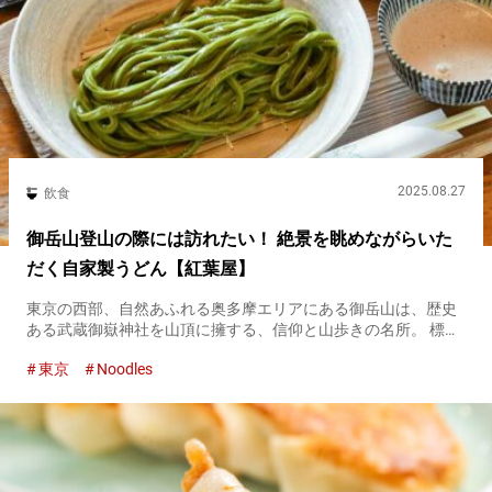
2025.08.27
飲食
御岳山登山の際には訪れたい！ 絶景を眺めながらいた
だく自家製うどん【紅葉屋】
東京の西部、自然あふれる奥多摩エリアにある御岳山は、歴史
ある武蔵御嶽神社を山頂に擁する、信仰と山歩きの名所。 標高
９２９mの山頂へと続く参道には、宿坊や土産物店が軒を連
東京
Noodles
ね、多くの登山者や観光客で賑わいます。 その一角にある『紅
葉屋』は、創業...