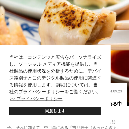
当社は、コンテンツと広告をパーソナライズ
し、ソーシャル メディア機能を提供し、当
社製品の使用状況を分析するために、デバイ
ス識別子とこのデジタル製品の使用に関連す
る情報を使用します。 詳細については、当
社のプライバシーポリシーをご覧ください。
2024.09.23
飲食
>> プライバシーポリシー
伸びるチーズがSNS映え抜群の餃子 うまみあふれる中
同意します
目黒の人気餃子店【吉旦餃子】
具材やトッピングによって、味のバリエーションが広がる餃
子。 それに加えて、中目黒にある『吉旦餃子（きったんぎょう