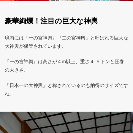
豪華絢爛！注目の巨大な神輿
境内には『一の宮神輿』『二の宮神輿』と呼ばれる巨大な
大神輿が保管されています。
『一の宮神輿』は高さが４m以上、重さ４.５トンと圧巻
の大きさ。
「日本一の大神輿」と称されているのも納得のサイズです
ね。