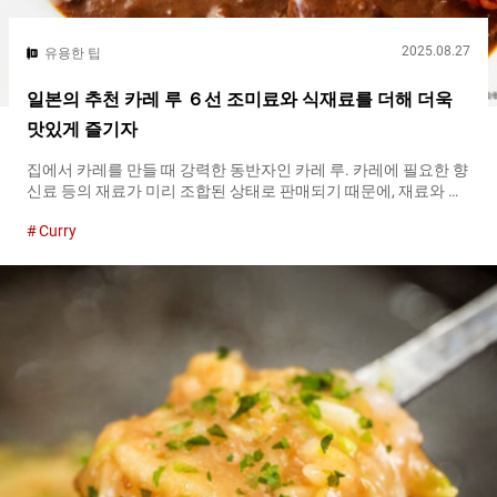
2025.08.27
유용한 팁
일본의 추천 카레 루 ６선 조미료와 식재료를 더해 더욱
맛있게 즐기자
집에서 카레를 만들 때 강력한 동반자인 카레 루. 카레에 필요한 향
신료 등의 재료가 미리 조합된 상태로 판매되기 때문에, 재료와 함
께 끓이기만 하면 간단하게 본격적인 카레를 만들 수 있습니다. 카
Curry
레 루의 제품 수는 풍부하며, 고형인지 분말인지와 같은 형태, 매운
정도, 사용하는 재료에 따라 다양한 변형이 있습니다. “매운 카레를
먹고 싶을 때는 어떤 카레 루를 선택해야 할까”, “전문점 같은 본격
적인 카레를 먹고 싶다” 등, 당신의 니즈에 맞는 카레 루를 선택해
봅시다！ 카레 루의 형태 카레 루의 형태는 크게 ３가지로 나뉩니
다. 고형, 분말, 페이스트입니다. 고형：가장 일반적인 형태. 편의
점이나 슈퍼마켓 등 다양한 매장에서 쉽게 구할 수 있습니다./li> 분
말：끓일 때 녹이기 쉽고, 덩어리가 생기기 어려운 장점이 있습니
다. 페이스트：끓일 때 녹기 쉬운 것은 물론, 끓이는 시간도 짧게
단축할 수 있습니다. 같은 상품명으로 다른 형태의 카레 루가...