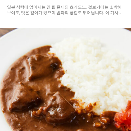
일본 식탁에 없어서는 안 될 존재인 츠케모노. 겉보기에는 소박해
보여도, 맛은 깊이가 있으며 밥과의 궁합도 뛰어납니다. 이 기사에
서는 절임의 기본부터 종류, 가정에서의 만드는 방법까지 소개합
니다. 츠케모노란 무엇인가？ 일본의 식탁에서 오랫동안 사랑받아
온 츠케모노는 주로 채소를 소금이나 식초, 누카(쌀겨) 등에 절여
서 보존하고, 감칠맛과 풍미를 끌어낸 식품입니다. 특히 누카츠케
와 같은 절임은 발효의 힘을 이용해 만들어집니다. 유산균 등의 유
익균을 포함하고 있어 장내 환경을 정돈하는 역할이 기대되기 때
문에, 건강 지향의 사람들로부터도 주목받는 존재입니다. 겉보기
에는 단순해 보여도, 건강 면에서의 효과도 기대할 수 있고, 또한 재
료에 따라 식감과 풍미가 달라지는 절임은 매우 깊이 있는 존재입
니다. 일본 요리에서의 명조연이라고도 할 수 있습니다. ※사진은
이미지 그런 절임이 일본 요리에서 소중히 여겨지는 이유 중 하나
는, 무엇보다도 밥과의 궁합이 좋기 때문입니다. 일본 가정에서는
절임이 밥의 반찬으로 먹히는 경우가 많고, 특히 흰쌀밥과...