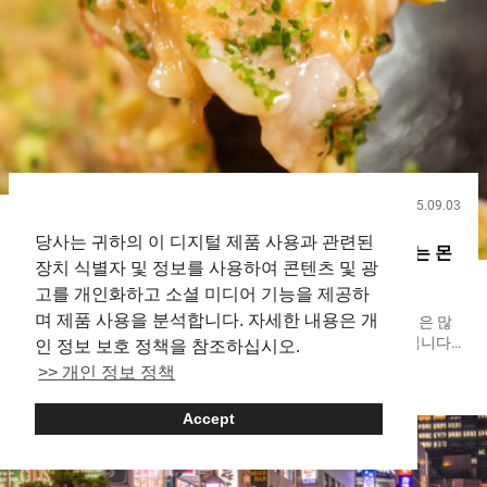
2025.09.03
유용한 팁
당사는 귀하의 이 디지털 제품 사용과 관련된
츠키시마 몬자야키의 역사 신구의 명점이 가르쳐주는 몬
장치 식별자 및 정보를 사용하여 콘텐츠 및 광
자야키의 세계
고를 개인화하고 소셜 미디어 기능을 제공하
며 제품 사용을 분석합니다. 자세한 내용은 개
도쿄의 향토 요리로 불리는 몬자야키. 도쿄의 츠키시마 지역은 많
은 몬자야키 가게가 모여 있으며, 연일 많은 관광객으로 붐빕니다.
인 정보 보호 정책을 참조하십시오.
어린이용 과자가 기원으로 여겨지는 몬자야키의 재료는 원래 매우
>> 개인 정보 정책
Tsukishima
Monja
심플했습니다. 물에 푼 밀가루에 맛을 내어 철판에 구워 먹는 것이
었습니다. 그러나 몬자야키의 인지도가 높아지면서, 양념과 재료
Accept
도 다양해졌습니다. 가볍게 즐길 수 있는 점은 예나 지금이나 변함
없지만, 몬자야키의 매력을 파고들면 의외로 깊은 세계임을 알 수
있습니다. 몬자야키의 매력과 역사에 대해 소개해 주는 곳은,『요