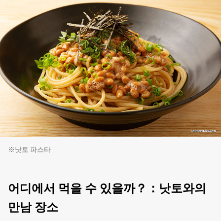
※낫토 파스타
어디에서 먹을 수 있을까？：낫토와의
만남 장소