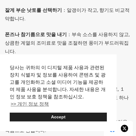
잘게 부순 낫토를 선택하기
：알갱이가 작고, 향기도 비교적
약합니다.
폰즈나 참기름으로 맛을 내기
：부속 소스를 사용하지 않고,
상큼한 계열의 조미료로 맛을 조절하면 풍미가 부드러워집
니다.
당사는 귀하의 이 디지털 제품 사용과 관련된
향기를 부드럽게 하려면？
장치 식별자 및 정보를 사용하여 콘텐츠 및 광
고를 개인화하고 소셜 미디어 기능을 제공하
너무 많이 섞지 않기
：섞을수록 끈적임이 강해지므로, １
며 제품 사용을 분석합니다. 자세한 내용은 개
인 정보 보호 정책을 참조하십시오.
０〜２０회 정도를 기준으로 가볍게 섞는 것만으로도 하나
>> 개인 정보 정책
의 방법입니다.
Accept
생계란이나 간 참마를 추가
：끈적임이 분산되어 부드러운
식감으로 변합니다.