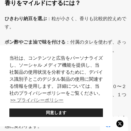
香りをマイルドにするには？
ひきわり納豆を選ぶ
：粒が小さく、香りも比較的控えめで
す。
ポン酢やごま油で味を付ける
：付属のタレを使わず、さっ
ぱり系の調味料で味を調えると風味がやわらぎます。
当社は、コンテンツと広告をパーソナライズ
し、ソーシャル メディア機能を提供し、当
粘りが気になる時は？
社製品の使用状況を分析するために、デバイ
ス識別子とこのデジタル製品の使用に関連す
る情報を使用します。 詳細については、当
混ぜすぎない
：粘りは混ぜるほど強くなるので、１０〜２
社のプライバシーポリシーをご覧ください。
０回くらいを目安に軽く混ぜるだけにしてみるのも、１つ
>> プライバシーポリシー
の手です。
同意します
生卵やとろろをプラス
：粘りが分散され、さらっとした食
感に変わります。