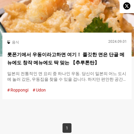
2024.09.01
음식
롯폰기에서 우동이라고하면 여기！ 쫄깃한 면은 단골 메
뉴에도 창작 메뉴에도 딱 맞는 【추루톤탄】
일본의 전통적인 면 요리 중 하나인 우동. 당신이 일본의 어느 도시
에 놀러 갔든, 우동집을 찾을 수 있을 겁니다. 하지만 편안한 공간
에서 혁신적인 스타일의 우동을 즐기고 싶다면 『추루톤탄
Roppongi
Udon
（Tsuru tontan）』을 추천합니다. 전통과 창조성이 융합된 새로
운 감각의 우동！ 『추루톤탄（Tsuru tontan）』은 외국인이 처
음으로 우동을 먹기에는 딱 맞는 가게입니다. 자신의 모국에서 ‘우
동을 먹어본 적이 있다‘ 고 하는 사람에게도 다양한 메뉴가 준비된
『추루톤탄（Tsuru tontan）』에서라면 처음 먹어보는 우동의 맛
을 발견할 수 있을 것입니다. 넓은 실내는 총 １００석. 카운터나
테이블석, 개실이나 좌식 등을 용도나 인원에 따라 사용할 수 있습
1
니다. 캐리어 등 큰 짐을 맡길 수 있는 공간이 마련되어 있어서 기