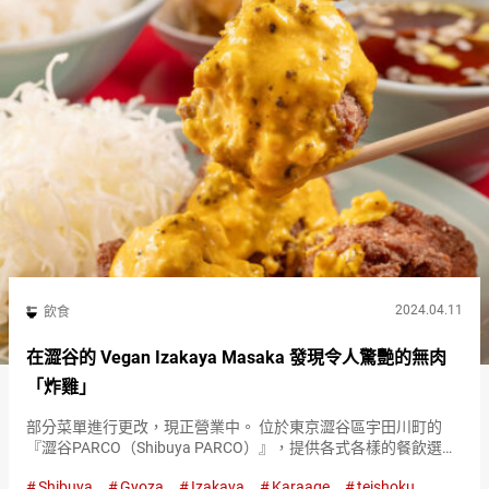
2024.04.11
飲食
在澀谷的 Vegan Izakaya Masaka 發現令人驚艷的無肉
「炸雞」
部分菜單進行更改，現正營業中。 位於東京澀谷區宇田川町的
『澀谷PARCO（Shibuya PARCO）』，提供各式各樣的餐飲選
擇，滿足各種烹飪興趣。 購物中心地下層的『Vegan Izakaya
Shibuya
Gyoza
Izakaya
Karaage
teishoku