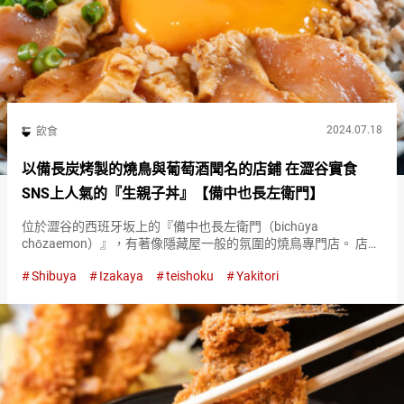
2024.07.18
飲食
以備長炭烤製的燒鳥與葡萄酒聞名的店鋪 在澀谷實食
SNS上人氣的『生親子丼』【備中也長左衛門】
位於澀谷的西班牙坂上的『備中也長左衛門（bichūya
chōzaemon）』，有著像隱藏屋一般的氛圍的燒鳥專門店。 店內
擁有古風的氛圍，使用備長炭烤製的地雞，可以品嚐到極上的雞
Shibuya
Izakaya
teishoku
Yakitori
肉料理。 午餐時間熱門菜單『奧州岩井雞（Ōshū Iwaido…