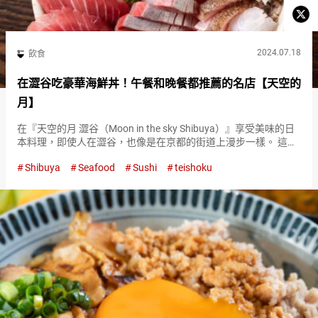
2024.07.18
飲食
在澀谷吃豪華海鮮丼！午餐和晚餐都推薦的名店【天空的
月】
在『天空的月 澀谷（Moon in the sky Shibuya）』享受美味的日
本料理，即使人在澀谷，也像是在京都的街道上漫步一樣。 這家
餐廳讓你忘記都市的喧囂，提供了一個適合安靜用餐的環境。 海
Shibuya
Seafood
Sushi
teishoku
鮮全明星大集合！品嚐『豪華蟹海鮮丼套餐（L…