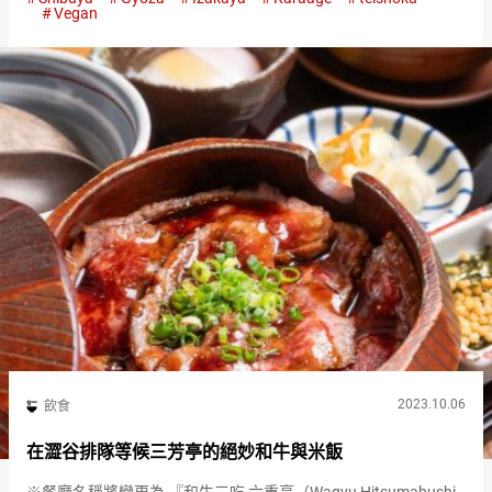
Masaka（以下簡稱“Masaka”）』專…
Vegan
2023.10.06
飲食
在澀谷排隊等候三芳亭的絕妙和牛與米飯