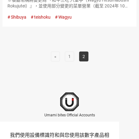
※餐廳名稱將變更為 『和牛三吃 六重亭（Wagyu Hitsumabushi
Rokujutei）』，並使用部分變更的菜單營業（截至 2024年 10
月）。 備受讚譽的和牛是一種高級的日本牛肉，在其本土以及全
Shibuya
teishoku
Wagyu
世界都是一種烹飪界的感動。幸運的…
«
1
2
Umami bites Official Accounts
我們使用設備標識符和與您使用該數字產品相