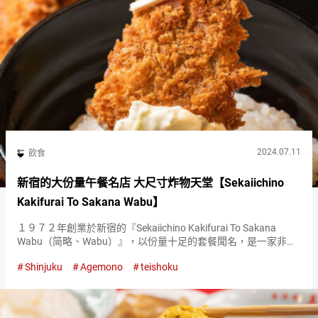
2024.07.11
飲食
新宿的大份量午餐名店 大尺寸炸物天堂【Sekaiichino
Kakifurai To Sakana Wabu】
１９７２年創業於新宿的『Sekaiichino Kakifurai To Sakana
Wabu（简略、Wabu）』，以份量十足的套餐聞名，是一家非常
受歡迎的店。 午餐時間常常排隊也不稀奇，每天都吸引許多人
Shinjuku
Agemono
teishoku
潮。 超大份量！『Wabu』的『油…