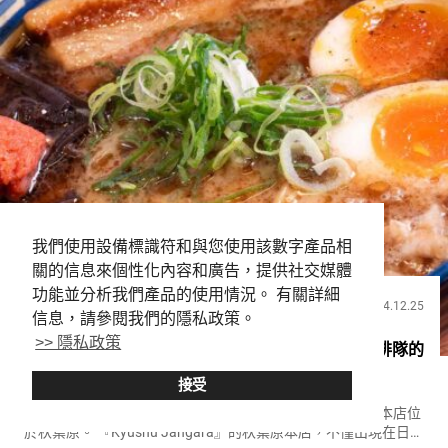
我們使用設備標識符和與您使用該數字產品相
關的信息來個性化內容和廣告，提供社交媒體
功能並分析我們產品的使用情況。 有關詳細
2024.12.25
飲食
信息，請參閱我們的隱私政策。
>> 隱私政策
來自世界各地的人們聚集在秋葉原的拉麵店 必須排隊的
熱門店【Kyushu Jangara 秋葉原本店】
接受
在東京中心擁有多家分店的拉麵店『Kyushu Jangara』的本店位
於秋葉原。 『Kyushu Jangara』的秋葉原本店，不僅出現在日本