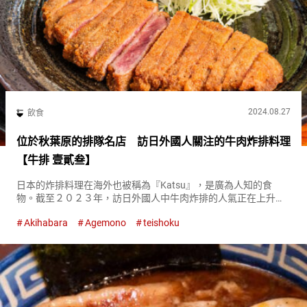
2024.08.27
飲食
位於秋葉原的排隊名店 訪日外國人關注的牛肉炸排料理
【牛排 壹貳叁】
日本的炸排料理在海外也被稱為『Katsu』，是廣為人知的食
物。截至２０２３年，訪日外國人中牛肉炸排的人氣正在上升。
位於秋葉原的『牛排 壹貳叁（以下、壹貳叁）（Gyūkatsu
Akihabara
Agemono
teishoku
Ichinisan）』是一家開店前就有排隊的熱門店鋪。等待的顧...