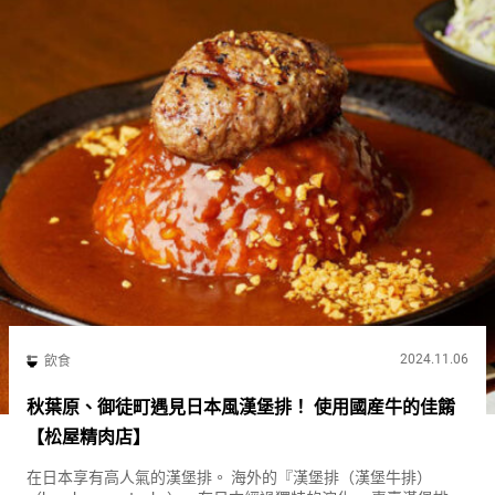
2024.11.06
飲食
秋葉原、御徒町遇見日本風漢堡排！ 使用國産牛的佳餚
【松屋精肉店】
在日本享有高人氣的漢堡排。 海外的『漢堡排（漢堡牛排）