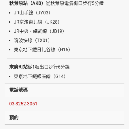
秋葉原站（AKB）
從秋葉原電氣街口步行5分鐘
JR山手線（JY03）
JR京濱東北線（JK28）
JR中央・總武線（JB19）
筑波快線（TX01）
東京地下鐵日比谷線（H16）
末廣町站
從1號出口步行6分鐘
東京地下鐵銀座線（G14）
電話號碼
03-3252-3051
預約