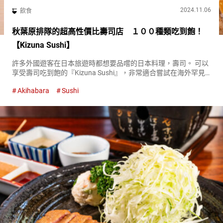
2024.11.06
飲食
秋葉原排隊的超高性價比壽司店 １００種類吃到飽！
【Kizuna Sushi】
許多外國遊客在日本旅遊時都想要品嚐的日本料理，壽司。 可以
享受壽司吃到飽的『Kizuna Sushi』，非常適合嘗試在海外罕見
的珍奇食材。 吞拿魚和海膽，高級食材也能無限享用！ 位於東京
Akihabara
Sushi
秋葉原和新宿的『Kizuna Sushi』，除了單點海...