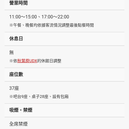
營業時間
11:00～15:00、17:00～22:00
※午餐、晚餐均依據客流情況調整最後點餐時間
休息日
無
※依
秋葉原UDX
的休館日調整
座位數
37座
※吧台9座、桌子28座、設有包廂
吸煙・禁煙
全席禁煙