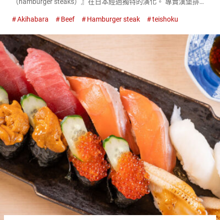
（hamburger steaks）』在日本經過獨特的演化。 專賣漢堡排的
『松屋精肉店（Matsuya Seinikuten）』是品嚐日本風漢堡排的
Akihabara
Beef
Hamburger steak
teishoku
理想之地。 不僅是食材，還有精心製作的...