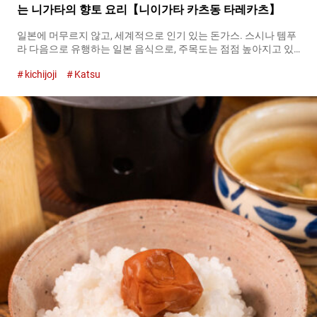
는 니가타의 향토 요리【니이가타 카츠동 타레카츠】
일본에 머무르지 않고, 세계적으로 인기 있는 돈가스. 스시나 템푸
라 다음으로 유행하는 일본 음식으로, 주목도는 점점 높아지고 있
습니다. 두께를 주어 자른 돼지고기에 빵가루를 묻혀 튀긴 요리가
kichijoji
Katsu
돈가스이지만, 가게나 지역에 따라 스타일은 다양합니다. 니가타
의 향토 요리인 타레카츠동은, 일반적인 것과 달리 얇게 썬 돼지고
기를 사용한 돈가스로, 소스에 적신 후 흰 쌀밥 위에 올립니다. 가
츠동과는 다른 타레카츠동은, 돈가스를 즐기는 방법의 가능성을
넓혀주는 존재입니다. 『니(이) 단모리 카츠동（Double Layer
Pork Katsu-don）』 런치：１,４００엔（세금 포함）／디너：
１,４６０엔（세금 포함） 기치조지에서 방문하고 싶다！ 니가타
스타일의 돈가스 니이가타에 가지 않아도, 본고장의 타레카츠동을
맛볼 수 있는 곳이, 도쿄, 교토, 오사카에 매장을 전개하는 『니이가
타 카츠동 타레카츠（Niigata Katsudon Tarekatsu）』입니다. 도
쿄에서 제１호점을 오픈한 『니이가타 카츠동 타레카츠（Niigata
Katsudon Tarekatsu）』는 니이가타산 식재료를 중심으로 사용
하며, 만드는 방법도 본고장의 타레카츠동에 충실합니다. 니이가
타산 『와부타(일본 돼지) 모치부타(돼지)（Waton Mochibuta／
premium Niigata pork）』를 얇게 펴서, 고온에 달군...