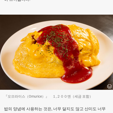
『오므라이스（Omurice）』 １,２００엔（세금 포함）
밥의 양념에 사용하는 것은, 너무 달지도 않고 산미도 너무