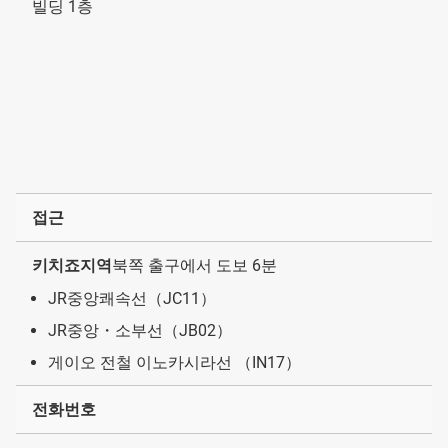
빌딩 1층
접근
키치죠지역
북쪽 출구에서 도보 6분
JR중앙쾌속선（JC11）
JR중앙・소부선（JB02）
게이오 전철 이노카시라선 （IN17）
전화번호