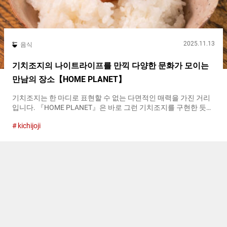
2025.11.13
음식
기치조지의 나이트라이프를 만끽 다양한 문화가 모이는
만남의 장소【HOME PLANET】
기치조지는 한 마디로 표현할 수 없는 다면적인 매력을 가진 거리
입니다. 『HOME PLANET』은 바로 그런 기치조지를 구현한 듯한
가게입니다. 멕시코의 증류주인 메스칼을 비롯해 다양한 알코올을
kichijoji
즐길 수 있는 바의 얼굴을 가지면서, 날에 따라 DJ 이벤트가 열리거
나, 게스트 셰프에 의한 특제 요리가 제공되는 등 다채로운 매력이
가득합니다. 『HOME PLANET』 외관 가게 안을 보면, 서양음악,
일본 음악을 불문하고 카세트 테이프와 중고 레코드가 늘어서 있
어, 『HOME PLANET』을 특정 장르의 가게로 소개하는 것은 무례
하다고 느껴질 정도입니다. 그럼에도 불구하고 『HOME
PLANET』을 채색하는 모든 것에서 일체의 타협을 느낄 수 없습니
다. 『HOME PLANET』의 가게 안에서 판매되고 있는 중고 레코드
매장에서 판매도 하고 있는 신경을 쓰인 음료류 『HOME
PLANET』에 발을 들여놓으면 가장 먼저 눈에 들어오는 것은 선반
에 진열된 다양한 종류의 알코올 병입니다. 메스칼도 있고, 일본의