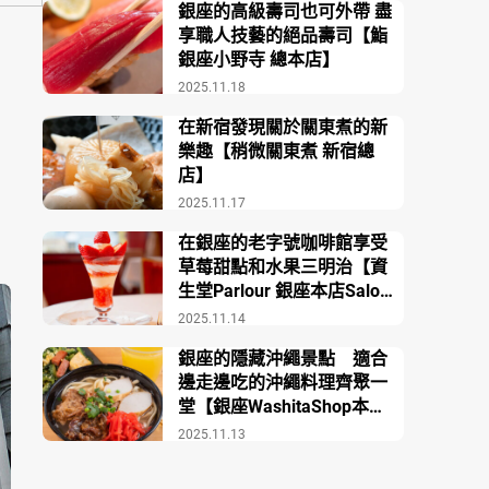
銀座的高級壽司也可外帶 盡
享職人技藝的絕品壽司【鮨
銀座小野寺 總本店】
2025.11.18
在新宿發現關於關東煮的新
樂趣【稍微關東煮 新宿總
店】
2025.11.17
在銀座的老字號咖啡館享受
草莓甜點和水果三明治【資
生堂Parlour 銀座本店Salon
de Café】
2025.11.14
銀座的隱藏沖繩景點 適合
邊走邊吃的沖繩料理齊聚一
堂【銀座WashitaShop本
店】
2025.11.13