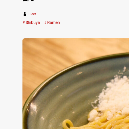
Fleet
Shibuya
Ramen