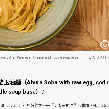
, butter, Parmesan cheese, and noodle soup base）』 １,０００日
ra Soba with raw egg, cod r
oodle soup base）』
ratō Shibuya）』的招牌菜之一是『明太子奶油釜玉油麵（Abura So