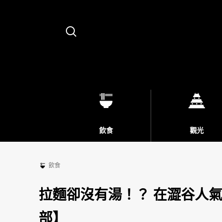
Search
飲食
觀光
飲食
拉麵卻沒有湯！？ 在澀谷人
部】