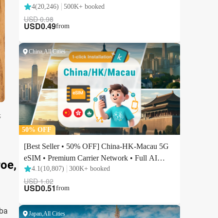
元
oe,
ba