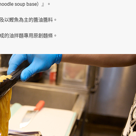
and noodle soup base）』。
及以鰹魚為主的醬油醬料。
成的油拌麵專用原創麵條。