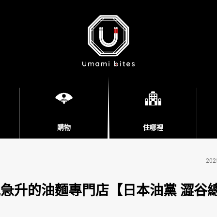
購物
住哪裡
202
氣急升的油麵專門店【日本油黨 澀谷