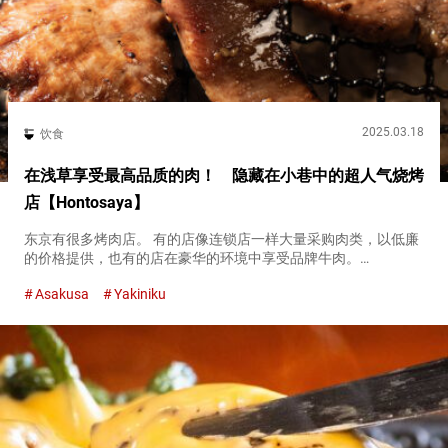
2025.03.18
饮食
在浅草享受最高品质的肉！ 隐藏在小巷中的超人气烧烤
店【Hontosaya】
东京有很多烤肉店。 有的店像连锁店一样大量采购肉类，以低廉
的价格提供，也有的店在豪华的环境中享受品牌牛肉。
『Hontosaya』是位于浅草背街的著名烧烤店。 它以手可及的价
Asakusa
Yakiniku
格提供稀有的高级牛肉。 骨头上挂着的『特级带骨牛排
（Special...