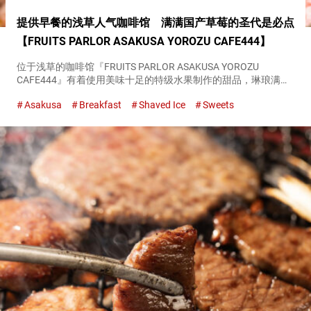
提供早餐的浅草人气咖啡馆 满满国产草莓的圣代是必点
【FRUITS PARLOR ASAKUSA YOROZU CAFE444】
位于浅草的咖啡馆『FRUITS PARLOR ASAKUSA YOROZU
CAFE444』有着使用美味十足的特级水果制作的甜品，琳琅满
目。 早上８点到１０点３０分提供煎饼，１１点到１５点则增加
Asakusa
Breakfast
Shaved Ice
Sweets
刨冰和圣代，各种甜品让来访的人们尽享乐趣。 可...