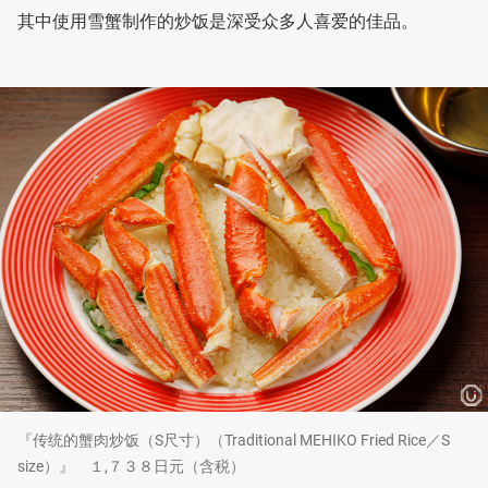
其中使用雪蟹制作的炒饭是深受众多人喜爱的佳品。
『传统的蟹肉炒饭（S尺寸）（Traditional MEHIKO Fried Rice／S
size）』 １,７３８日元（含税）