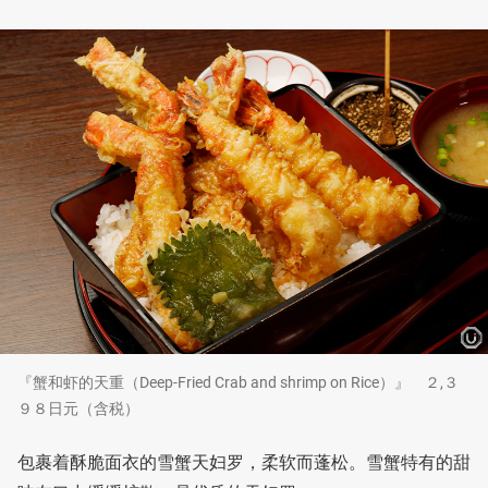
『蟹和虾的天重（Deep-Fried Crab and shrimp on Rice）』 ２,３
９８日元（含税）
包裹着酥脆面衣的雪蟹天妇罗，柔软而蓬松。雪蟹特有的甜