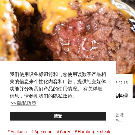
我们使用设备标识符和与您使用该数字产品相
关的信息来个性化内容和广告，提供社交媒体
2025.07.15
饮食
功能并分析我们产品的使用情况。 有关详细
厚实的汉堡排和六种酱汁 在浅草的西餐厅品味绝品料理
信息，请参阅我们的隐私政策。
>> 隐私政策
【蒙布朗】
创立于１９７９年的『蒙布朗（Monburan）』，即使在餐饮激
接受
战区的浅草，也是数一数二的人气店。 招牌菜是只使用国产牛肉
制作的多汁汉堡排。 你会选择哪个国家的酱汁？可选的酱汁有６
Asakusa
Agemono
Curry
Hamburger steak
种 『蒙布朗（Monburan）』的招牌汉堡排有几个特点，其中...