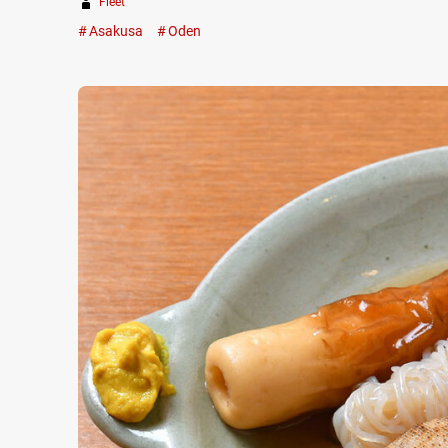
Fleet
Asakusa
Oden