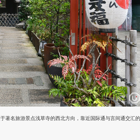
uku）』位于著名旅游景点浅草寺的西北方向，靠近国际通与言间通交汇