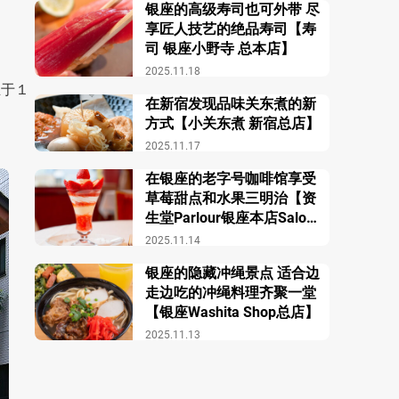
银座的高级寿司也可外带 尽
享匠人技艺的绝品寿司【寿
司 银座小野寺 总本店】
2025.11.18
立于１
在新宿发现品味关东煮的新
方式【小关东煮 新宿总店】
2025.11.17
在银座的老字号咖啡馆享受
草莓甜点和水果三明治【资
生堂Parlour银座本店Salon
de Café】
2025.11.14
银座的隐藏冲绳景点 适合边
走边吃的冲绳料理齐聚一堂
【银座Washita Shop总店】
2025.11.13