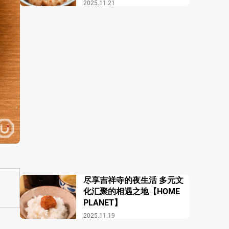
酒馆 COZAKURA】
2025.11.21
尽享吉祥寺的夜生活 多元文
化汇聚的相遇之地【HOME
PLANET】
2025.11.19