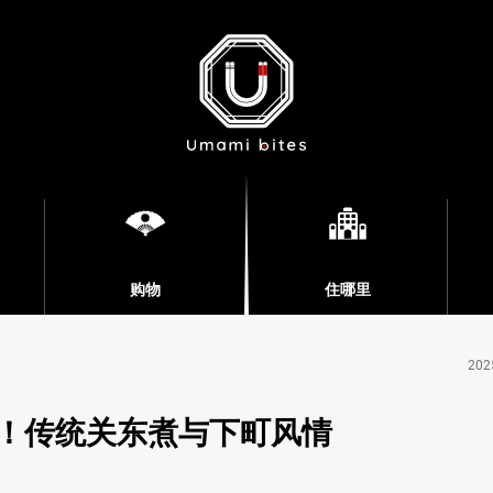
购物
住哪里
202
！传统关东煮与下町风情