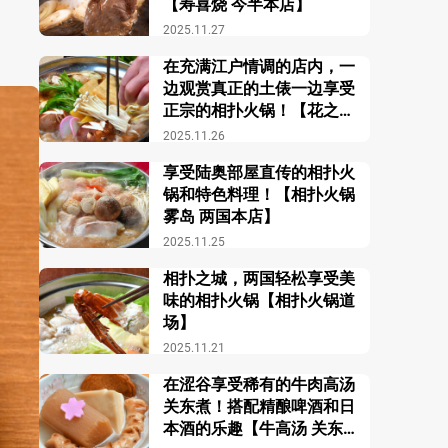
【寿喜烧 今半本店】
2025.11.27
在充满江户情调的店内，一
边观赏真正的土俵一边享受
正宗的相扑火锅！【花之舞
江户东京博物馆前店】
2025.11.26
享受陆奥部屋直传的相扑火
锅和特色料理！【相扑火锅
雾岛 两国本店】
2025.11.25
相扑之城，两国轻松享受美
味的相扑火锅【相扑火锅道
场】
2025.11.21
在涩谷享受稀有的牛肉高汤
关东煮！搭配精酿啤酒和日
本酒的乐趣【牛高汤 关东煮