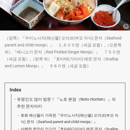
（앞쪽）『우미노사치(해산물) 오야코(부모 자식) 몬자（Seafood
parent and child monja）』 １,６００엔（세금 포함）,（오른쪽
뒤）『베니쇼가 몬자（Red Pickled Ginger Monja）』 ７５０엔
（세금 포함）,（왼쪽 뒤）『호타테(가리비) 레몬 몬자（Scallop
and Lemon Monja）』 ９８０엔（세금 포함）
Index
유명인도 많이 방문！『노토 본점（Noto Honten）』의
추천 몬자야키
호화 해산물이 가득한『우미노사치(해산물) 오야코(부모 자
식) 몬자（Seafood parent and child monja）』
상쾌한 뒷맛이 인기인『호타테(가리비) 레몬 몬자（Scallop