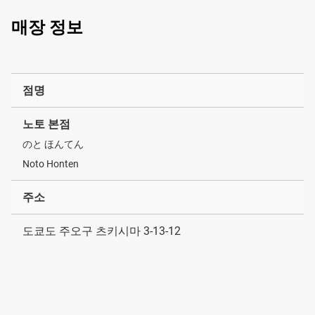
매장 정보
점명
노토 본점
のと ほんてん
Noto Honten
주소
도쿄도 주오구 츠키시마 3-13-12