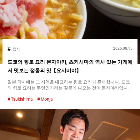
2025.08.15
음식
도쿄의 향토 요리 몬자야키, 츠키시마의 역사 있는 가게에
서 맛보는 정통의 맛【요시미야】
일본 각지에는 그 지역을 대표하는 향토 요리가 존재합니다. 도쿄
의 향토 요리는 무엇인가라는 질문에 나오는 것이 몬자야키입니
다. 츠키지 장외 시장에서도 가까운, 도쿄도 주오구의 츠키시마 지
Tsukishima
Monja
역에는 여러가지 규모의 약 ５０개의 몬자야키 전문점이 줄지어
있습니다. 그런 츠키시마 지역에서 오랜 역사를 가진 몬자야키 가
게 중 하나가, １９５４년 창업한 『요시미야（Yoshimiya）』입
니다. 츠키시마를 대표하는 몬자야키 가게 『요시미야
（Yoshimiya）』 （앞쪽）『토쿠세이(특제) 몬자（Special
Monjayaki）』 １,４００엔（세금 포함）、（왼쪽 뒤）『토쿠
세이(특제) 시오(소금) 다레(소스) 몬자（Special Salt Sauce