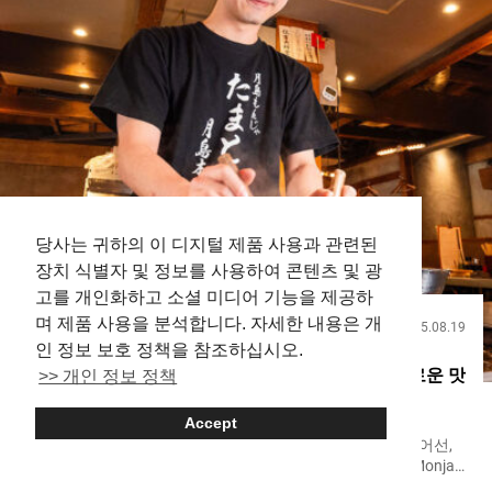
Monjayaki）』 １,４００엔（세금 포함）、（오른쪽 뒤）『타
마고토(계란과) 치즈의 카레 몬자（Egg and Cheese Curry
Monjayaki）』１,４８０엔（세금 포함） 『요시미야
（Yoshimiya）』의 매력은, 창업 이래 변함없는 몬자야키를 맛볼
수 있는 곳입니다. 몬자야키의 발상지라고도 불리는 츠키시마에서
오랜 세월 영업을 이어온 『요시미야（Yoshimiya）』는, 몬자야
키를 이야기할 때 빼놓을 수 없는 명가입니다. 『요시미야
（Yoshimiya）』외관 가게를 운영하는 사람은 『요시미야
（Yoshimiya）』의 ３대째 주인인 무라타 타카오 씨입니다. 무라
타 씨의 할머니 대부터 이어져 온 『요시미야（Yoshimiya）』의
맛을 계승하고 있습니다. 처음으로 몬자야키를 먹는...
당사는 귀하의 이 디지털 제품 사용과 관련된
장치 식별자 및 정보를 사용하여 콘텐츠 및 광
고를 개인화하고 소셜 미디어 기능을 제공하
며 제품 사용을 분석합니다. 자세한 내용은 개
2025.08.19
음식
인 정보 보호 정책을 참조하십시오.
신경을 많이 쓴 몬자야키, 츠키시마에서 만나는 새로운 맛
>> 개인 정보 정책
【타마토야 츠키시마 본점】
Accept
약 ５００미터의 거리에 ５０개 이상의 몬자야키 가게가 늘어선,
도쿄도 주오구의 『츠키시마 몬자 스트리트（Tsukishima Monja
Street）』. 옛날부터 사랑받아온 정통의 맛부터 창작적인 것까지,