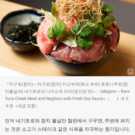
『마구로(참치)～마구로(참치) 키쇼부위(희소 부위) 호호니쿠토(참
치볼살과) 네기토로의 나마쇼유 아지(생간장 맛)～（Maguro – Rare
Tuna Cheek Meat and Negitoro with Fresh Soy Sauce）』 １,８５
９엔（세금 포함）
먼저 네기토로와 참치 볼살만 철판에서 구우면, 주변에 퍼지
는 것은 소고기 스테이크 같은 식욕을 자극하는 향기입니다.