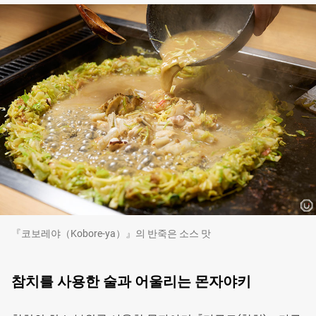
『코보레야（Kobore-ya）』의 반죽은 소스 맛
참치를 사용한 술과 어울리는 몬자야키