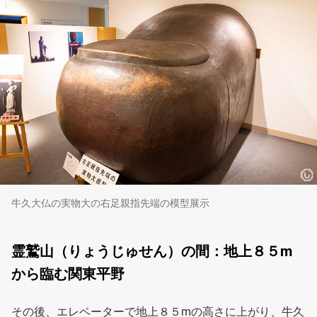
牛久大仏の実物大の右足親指先端の模型展示
霊鷲山（りょうじゅせん）の間：地上８５m
から臨む関東平野
その後、エレベーターで地上８５mの高さに上がり、牛久