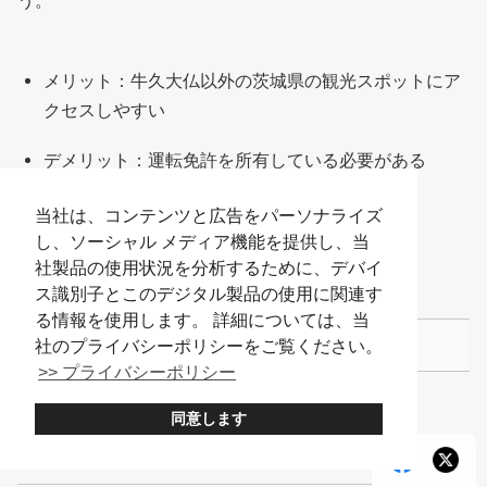
う。
メリット：牛久大仏以外の茨城県の観光スポットにア
クセスしやすい
デメリット：運転免許を所有している必要がある
当社は、コンテンツと広告をパーソナライズ
し、ソーシャル メディア機能を提供し、当
牛久大仏の施設情報
社製品の使用状況を分析するために、デバイ
ス識別子とこのデジタル製品の使用に関連す
る情報を使用します。 詳細については、当
施設名
社のプライバシーポリシーをご覧ください。
>> プライバシーポリシー
牛久大仏
同意します
うしくだいぶつ
Ushiku Daibutsu