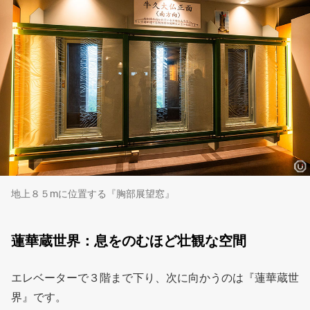
地上８５mに位置する『胸部展望窓』
蓮華蔵世界：息をのむほど壮観な空間
エレベーターで３階まで下り、次に向かうのは『蓮華蔵世
界』です。