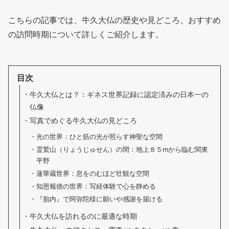
こちらの記事では、牛久大仏の歴史や見どころ、おすすめ
の訪問時期について詳しくご紹介します。
目次
牛久大仏とは？：ギネス世界記録に認定済みの日本一の
仏像
写真でめぐる牛久大仏の見どころ
光の世界：ひと筋の光が照らす神聖な空間
霊鷲山（りょうじゅせん）の間：地上８５mから臨む関東
平野
蓮華蔵世界：息をのむほど壮観な空間
知恩報徳の世界：写経体験で心を静める
『胎内』で阿弥陀様に願いや感謝を届ける
牛久大仏を訪れるのに最適な時期