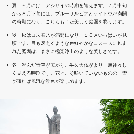
夏：６月には、アジサイの時期を迎えます。７月中旬
から８月下旬には、ブルーサルビアとケイトウが満開
の時期になり、こちらもまた美しく庭園を彩ります。
秋：秋はコスモスが満開になり、１０月いっぱいが見
頃です。目も冴えるような色鮮やかなコスモスに包ま
れた庭園は、まさに極楽浄土のような美しさです。
冬：澄んだ青空が広がり、牛久大仏がより一層神々し
く見える時期です。花々こそ咲いていないものの、雪
が降れば風流な景色が楽しめます。