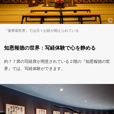
『蓮華蔵世界』では日々お経が唱えられている
知恩報徳の世界：写経体験で心を静める
約７７席の写経席が用意されている２階の『知恩報徳の世
界』では、写経体験ができます。