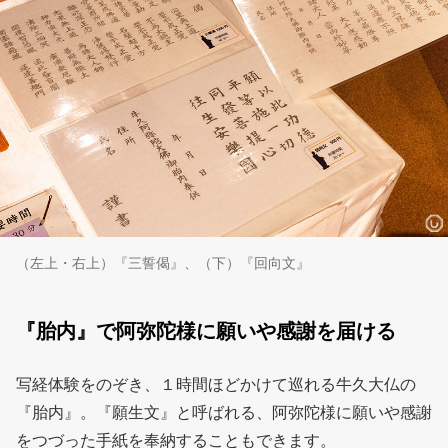
（左上・右上）『三誓偈』、（下）『回向文』
『胎内』で阿弥陀様に願いや感謝を届ける
写経体験をのぞき、１時間ほどかけて巡れる牛久大仏の
『胎内』。『願生文』と呼ばれる、阿弥陀様に願いや感謝
をつづった手紙を奉納することもできます。