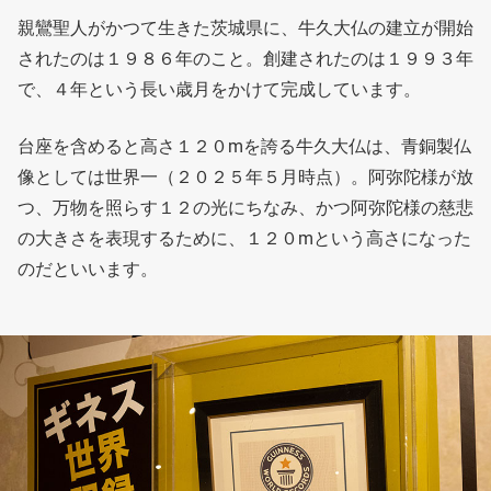
親鸞聖人がかつて生きた茨城県に、牛久大仏の建立が開始
されたのは１９８６年のこと。創建されたのは１９９３年
で、４年という長い歳月をかけて完成しています。
台座を含めると高さ１２０mを誇る牛久大仏は、青銅製仏
像としては世界一（２０２５年５月時点）。阿弥陀様が放
つ、万物を照らす１２の光にちなみ、かつ阿弥陀様の慈悲
の大きさを表現するために、１２０mという高さになった
のだといいます。