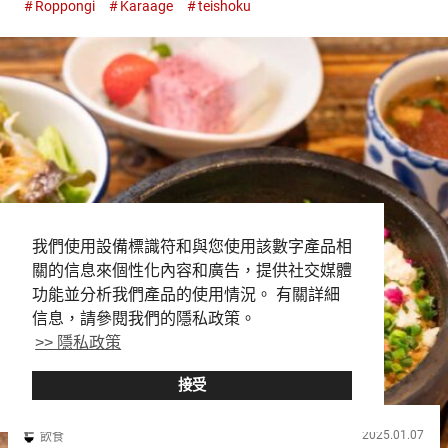
Roppongi
Karaage
teishoku
盛炸雞膳（Assorted Fried ...
我們使用設備標識符和與您使用該數字產品相
關的信息來個性化內容和廣告，提供社交媒體
功能並分析我們產品的使用情況。 有關詳細
信息，請參閱我們的隱私政策。
>> 隱私政策
接受
2025.01.07
飲食