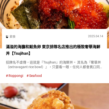
2025.04.14
飲食
滿溢的海膽和鮭魚卵 東京排隊名店推出的極致奢華海鮮
丼【Tsujihan】
招牌名不虛傳，這就是『Tsujihan』的海鮮丼。 其名為『奢華丼
（extravagant rice bowl）』，只要看一眼，任何人都會異口同聲
地說「太奢華了」。 『奢華丼（特上）（extravagant rice bowl
Roppongi
Seafood
／Suprem...