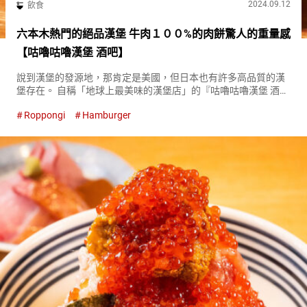
2024.09.12
飲食
六本木熱門的絕品漢堡 牛肉１００%的肉餅驚人的重量感
【咕嚕咕嚕漢堡 酒吧】
說到漢堡的發源地，那肯定是美國，但日本也有許多高品質的漢
堡存在。 自稱「地球上最美味的漢堡店」的『咕嚕咕嚕漢堡 酒吧
（GORI-GORI BURGER TAPROOM）』位於六本木，是一家漢堡
Roppongi
Hamburger
店。 提供具有個性的漢堡，吸引了許多人的喜愛。 ...