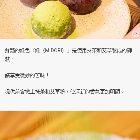
鮮豔的綠色『綠（MIDORI）』是使用抹茶和艾草製成的御
萩。
請享受微妙的苦味！
提供前會撒上抹茶和艾草粉，使清新的香氣更加明顯。