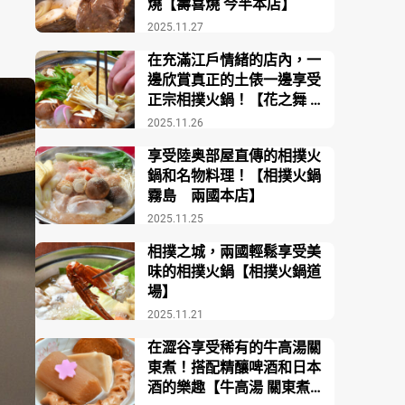
燒【壽喜燒 今半本店】
2025.11.27
在充滿江戶情緒的店內，一
邊欣賞真正的土俵一邊享受
正宗相撲火鍋！【花之舞 江
戶東京博物館前店】
2025.11.26
享受陸奥部屋直傳的相撲火
鍋和名物料理！【相撲火鍋
霧島 兩國本店】
2025.11.25
相撲之城，兩國輕鬆享受美
味的相撲火鍋【相撲火鍋道
場】
2025.11.21
在澀谷享受稀有的牛高湯關
東煮！搭配精釀啤酒和日本
酒的樂趣【牛高湯 關東煮酒