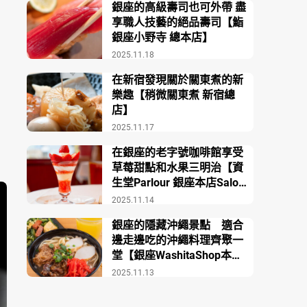
銀座的高級壽司也可外帶 盡
享職人技藝的絕品壽司【鮨
銀座小野寺 總本店】
2025.11.18
在新宿發現關於關東煮的新
樂趣【稍微關東煮 新宿總
店】
2025.11.17
在銀座的老字號咖啡館享受
草莓甜點和水果三明治【資
生堂Parlour 銀座本店Salon
de Café】
2025.11.14
銀座的隱藏沖繩景點 適合
邊走邊吃的沖繩料理齊聚一
堂【銀座WashitaShop本
店】
2025.11.13