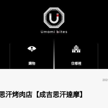
購物
住哪裡
202
思汗烤肉店【成吉思汗達摩】