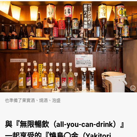
也準備了果實酒、燒酒、泡盛
與『無限暢飲（all-you-can-drink）』
一起享受的『燒鳥〇金（Yakitori