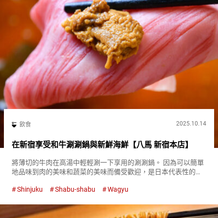
2025.10.14
飲食
在新宿享受和牛涮涮鍋與新鮮海鮮【八馬 新宿本店】
將薄切的牛肉在高湯中輕輕涮一下享用的涮涮鍋。 因為可以簡單
地品味到肉的美味和蔬菜的美味而備受歡迎，是日本代表性的鍋
料理之一。 『金之高湯涮八馬 新宿本店（Kin no Dashi Shabu
Shinjuku
Shabu-shabu
Wagyu
Hachiuma Shinjuku Main S...