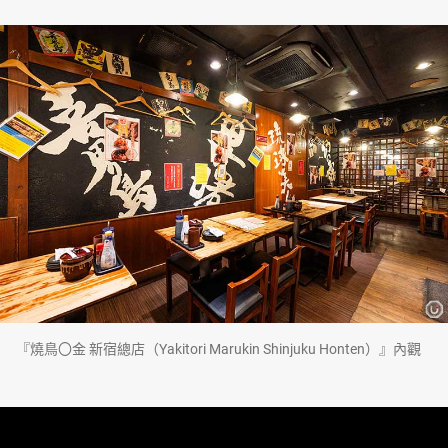
『燒鳥〇金 新宿總店（Yakitori Marukin Shinjuku Honten）』內觀