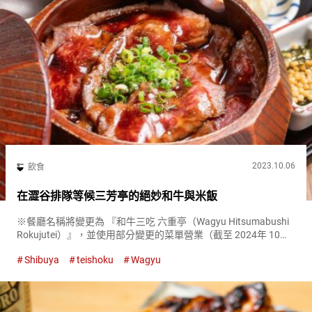
2023.10.06
飲食
在澀谷排隊等候三芳亭的絕妙和牛與米飯
※餐廳名稱將變更為 『和牛三吃 六重亭（Wagyu Hitsumabushi
Rokujutei）』，並使用部分變更的菜單營業（截至 2024年 10
月）。 備受讚譽的和牛是一種高級的日本牛肉，在其本土以及全
Shibuya
teishoku
Wagyu
世界都是一種烹飪界的感動。幸運的...