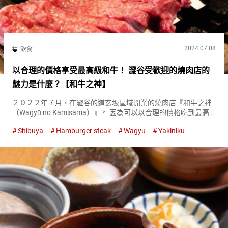
2024.07.08
飲食
以合理的價格享受最高級和牛！ 澀谷受歡迎的燒肉店的
魅力是什麼？【和牛之神】
２０２２年７月，在澀谷的道玄坂區域開業的燒肉店『和牛之神
（Wagyū no Kamisama）』。 因為可以以合理的價格吃到最高
級和牛，所以受到許多人的喜愛。 『和牛之神（Wagyū no
Shibuya
Hamburger steak
Wagyu
Yakiniku
Kamisama）』的招牌『鑽石舌（Diamond...