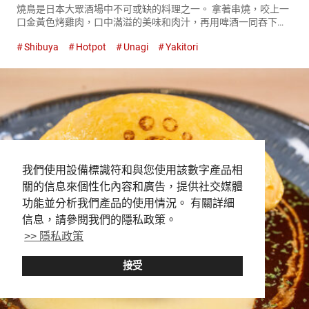
燒鳥是日本大眾酒場中不可或缺的料理之一。 拿著串燒，咬上一
口金黃色烤雞肉，口中滿溢的美味和肉汁，再用啤酒一同吞下
——。 ６０年來，在餐飲店激戰區的澀谷車站前，持續守護這種
Shibuya
Hotpot
Unagi
Yakitori
飲食文化的，就是『鳥竹總本店（Toritake）』。 『燒鳥拼盤５
串（...
我們使用設備標識符和與您使用該數字產品相
關的信息來個性化內容和廣告，提供社交媒體
功能並分析我們產品的使用情況。 有關詳細
信息，請參閱我們的隱私政策。
>> 隱私政策
接受