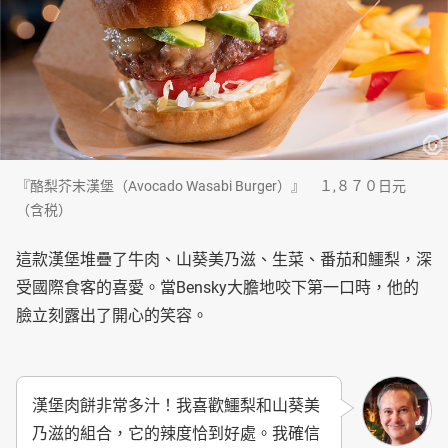
『酪梨芥末漢堡（Avocado Wasabi Burger）』 １,８７０日元
（含税）
這款漢堡堆疊了牛肉、山葵美乃滋、生菜、番茄和鱷梨，深
受國際食客的喜愛。當Bensky大膽地咬下第一口時，他的
臉立刻露出了開心的笑容。
漢堡肉餅非常多汁！我喜歡鱷梨和山葵美
乃滋的組合，它的辣度恰到好處。我確信