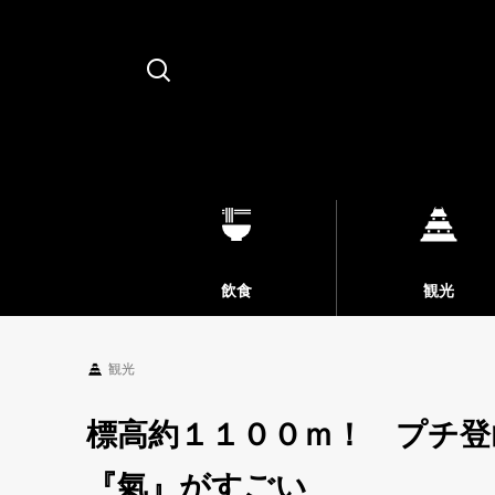
Search
飲食
観光
観光
標高約１１００ｍ！ プチ登
『氣』がすごい