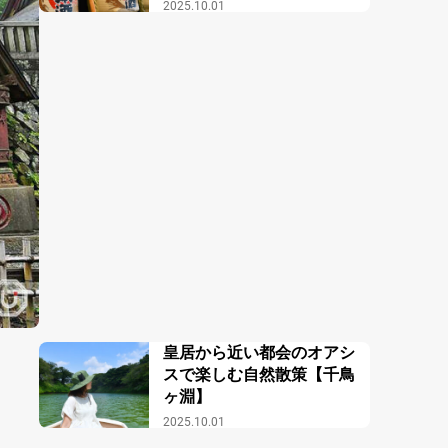
報館】
2025.10.01
皇居から近い都会のオアシ
スで楽しむ自然散策【千鳥
ヶ淵】
2025.10.01