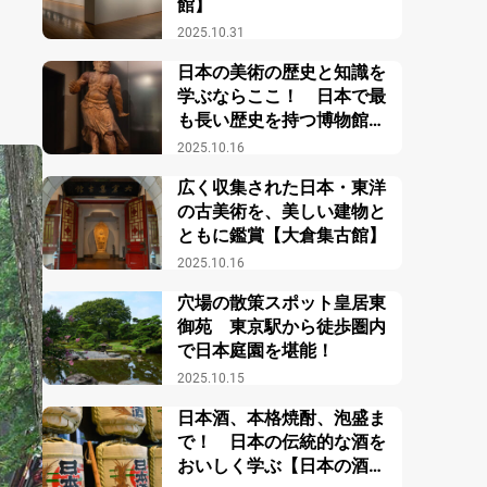
館】
2025.10.31
日本の美術の歴史と知識を
学ぶならここ！ 日本で最
も長い歴史を持つ博物館
【東京国立博物館】
2025.10.16
広く収集された日本・東洋
の古美術を、美しい建物と
ともに鑑賞【大倉集古館】
2025.10.16
穴場の散策スポット皇居東
御苑 東京駅から徒歩圏内
で日本庭園を堪能！
2025.10.15
日本酒、本格焼酎、泡盛ま
で！ 日本の伝統的な酒を
おいしく学ぶ【日本の酒情