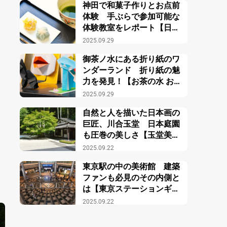
神田で和菓子作りとお点前
体験 手ぶらで参加可能な
体験教室をレポート【日本
文化体験 庵an東京】
2025.09.29
御茶ノ水にある折り紙のワ
ンダーランド 折り紙の魅
力を発見！【お茶の水 おり
がみ会館】
2025.09.29
自然と人を描いた日本画の
巨匠、川合玉堂 日本庭園
も圧巻の美しさ【玉堂美術
館】
2025.09.22
東京駅の中の美術館 建築
ファンも必見のその内側と
は【東京ステーションギャ
ラリー】
2025.09.22