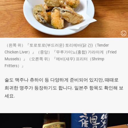
（왼쪽 위）『토로토로(부드러운) 토리에바(닭 간)（Tender
Chicken Liver）』（중앙）『무루가이노(홍합) 가라아게（Fried
Mussels）』（오른쪽 위）『에비(새우) 프리터（Shrimp
Fritters）』
술도 맥주나 츄하이 등 다양하게 준비되어 있지만, 때때로
희귀한 명주가 등장하기도 합니다. 일본주 항목도 확인해 보
세요.