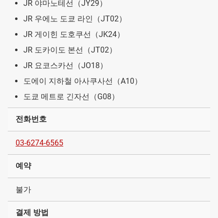
JR 야마노테선（JY29）
JR 우에노 도쿄 라인（JT02）
JR 게이힌 도호쿠선（JK24）
JR 도카이도 본선（JT02）
JR 요코스카선（JO18）
도에이 지하철 아사쿠사선（A10）
도쿄 메트로 긴자선（G08）
전화번호
03-6274-6565
예약
불가
결제 방법