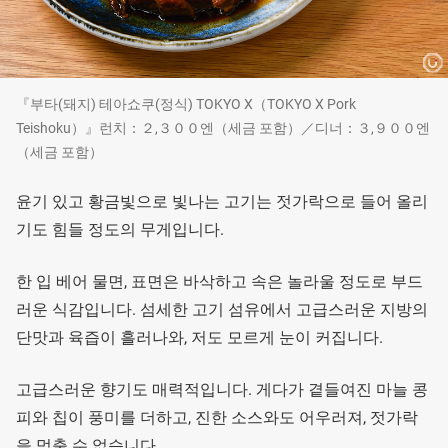
『부타(돼지) 테아쇼쿠(정식) TOKYO X（TOKYO X Pork
Teishoku）』런치：２,３００엔（세금 포함）／디너：３,９００엔
（세금 포함）
윤기 있고 황금빛으로 빛나는 고기는 젓가락으로 들어 올리
기도 힘들 정도의 무게입니다.
한 입 베어 물면, 표면은 바삭하고 속은 놀라울 정도로 부드
러운 식감입니다. 섬세한 고기 섬유에서 고급스러운 지방의
단맛과 육즙이 흘러나와, 저도 모르게 눈이 커집니다.
고급스러운 향기도 매력적입니다. 게다가 곁들여진 마늘 콩
피와 칩이 풍미를 더하고, 진한 소스와도 어우러져, 젓가락
을 멈출 수 없습니다.