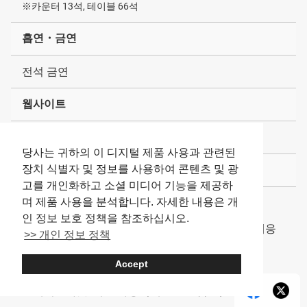
※카운터 13석, 테이블 66석
흡연・금연
전석 금연
웹사이트
http://tsukiji-marukita.com/
당사는 귀하의 이 디지털 제품 사용과 관련된
장치 식별자 및 정보를 사용하여 콘텐츠 및 광
기타
고를 개인화하고 소셜 미디어 기능을 제공하
며 제품 사용을 분석합니다. 자세한 내용은 개
일본어・영어・중국어・한국어 메뉴북만 있음
인 정보 보호 정책을 참조하십시오.
알레르기 대응 메뉴, 비건・채식주의자・할랄 대응
>> 개인 정보 정책
메뉴 없음
Accept
휠체어 가능
테이크아웃, 배달 가능（해산물 덮밥만）