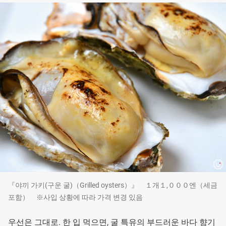
『야끼 가키(구운 굴)（Grilled oysters）』 １개１,０００엔（세금
포함） ※사입 상황에 따라 가격 변경 있음
우선은 그대로. 한 입 먹으면, 굴 특유의 부드러운 바다 향기