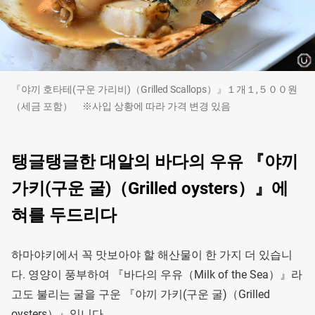
『야끼 호타테(구운 가리비)（Grilled Scallops）』１개１,５００원
（세금 포함） ※사입 상황에 따라 가격 변경 있음
탱글탱글한 대알의 바다의 우유 『야끼
가키(구운 굴)（Grilled oysters）』에
혀를 두드리다
하마야키에서 꼭 맛보아야 할 해산물이 한 가지 더 있습니
다. 영양이 풍부하여 『바다의 우유（Milk of the Sea）』라
고도 불리는 굴을 구운 『야끼 가키(구운 굴)（Grilled
oysters）』입니다.