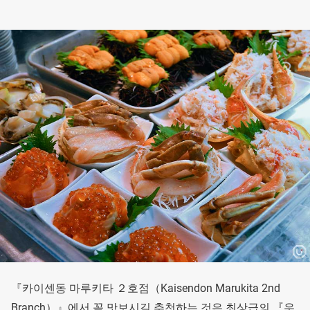
『카이센동 마루키타 ２호점（Kaisendon Marukita 2nd
Branch）』에서 꼭 맛보시길 추천하는 것은 최상급의 『우