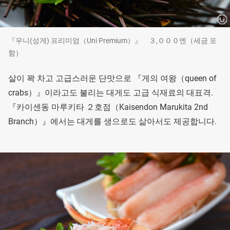
『우니(성게) 프리미엄（Uni Premium）』 ３,０００엔（세금 포
함）
살이 꽉 차고 고급스러운 단맛으로 『게의 여왕（queen of
crabs）』이라고도 불리는 대게도 고급 식재료의 대표격.
『카이센동 마루키타 ２호점（Kaisendon Marukita 2nd
Branch）』에서는 대게를 생으로도 삶아서도 제공합니다.